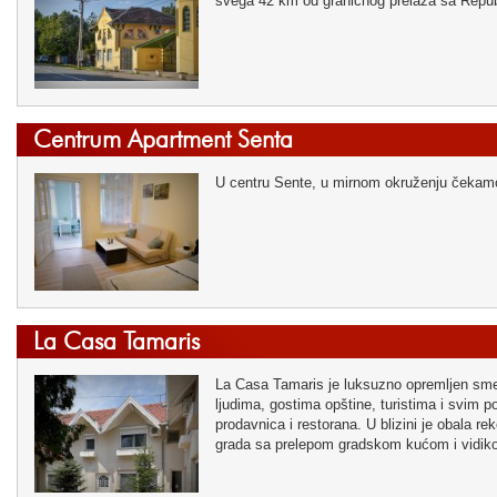
svega 42 km od graničnog prelaza sa Rep
Centrum Apartment Senta
U centru Sente, u mirnom okruženju čekam
La Casa Tamaris
La Casa Tamaris je luksuzno opremljen sme
ljudima, gostima opštine, turistima i svim po
prodavnica i restorana. U blizini je obala re
grada sa prelepom gradskom kućom i vidik