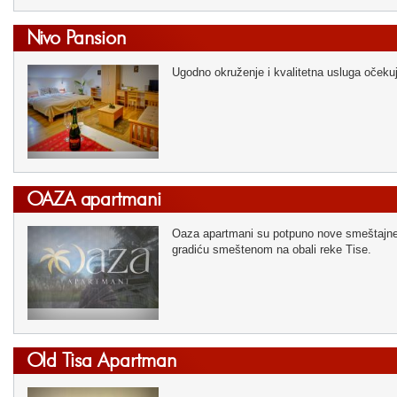
Nivo Pansion
Ugodno okruženje i kvalitetna usluga očeku
OAZA apartmani
Oaza apartmani su potpuno nove smeštajne
gradiću smeštenom na obali reke Tise.
Old Tisa Apartman