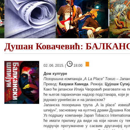
Душан Ковачевић: БАЛКА
02. 06. 2015. |
18:00
Дом културе
Позоришна компанија „A La Place” Токио – Јапан
Превод:
Казуаки Камеда
. Режија:
Цујоши Суги
Како ће јапански Илија Чворовић реаговати на п
ће његов параноичан надзор подстанара, који је
једнако урнебесан и на јапанском?
Јапанска позоришна трупа „A la place” извеш
шпијун”, засновану на култној драми Душана Ков
Уз подршку компаније Japan Tobacco Internation
ће имати прилику да види на који начин су те
подручје протумачене у сасвим другачијој кул