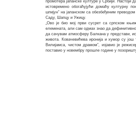
промотера јапанске културе у Србији. Настоји д
истовремено обогаћујући домаћу културну по
шпијун” на јапанском са обезбеђеним преводом
Саду, Шапцу и Ужицу.
„Ово је био мој први сусрет са српском књи
елемената, али сам одмах знао да дефинитивно
да сачувам атмосферу Балкана у представи, ис
живота. Ковачевићева иронија и хумор су још 
Вилијамса, чистом драмом”, изјавио је режисе
поставио у новембру прошле године у позоришту