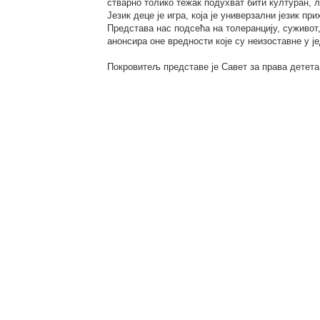
стварно толико тежак подухват бити културан, 
Језик деце је игра, која је универзални језик п
Представа нас подсећа на толеранцију, суживот
анонсира оне вредности које су неизоставне у ј
Покровитељ представе је Савет за права детет