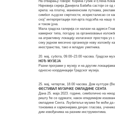
На отварању говоре: Корина Губик и Елена Кока
Најновија серија Данијела Бабића састоји се од 
крила: на платну, манекенским луткама, рекла
симбол људске смртности, искристалисао се као
ској” интерпретацији поп-арта подсећа на нашу
и током јуна.
Мала градска галерија се налази на адреси Глав
камерног типа, погодну за организовање изложб
на атрактивну локацију излагачког простора уз с
секу једном месечно организује нову изложбу 
иностранства, тако и младих уметника.
20. мај, субота, 09.00–23.00 часова. Градски муз
НОЂ МУЗЕЈА
Разни програми у музеју и на другим локацијама
односно координацији Градског музеја.
25. мај, четвртак, 18.00 часова. Дом културе (В
ФЕСТИВАЛ МУЗИЧКЕ ОМЛАДИНЕ СЕНТА
Дана 25. маја 2023. године, симболично на нек
ришту ће се одржати, након епидемијом изазва
омладине Сента. Љубитељи музике ће моћи да 
тоновима и хармонијама дечјих гласова, ученик
дим извођачима на разним инструментима.