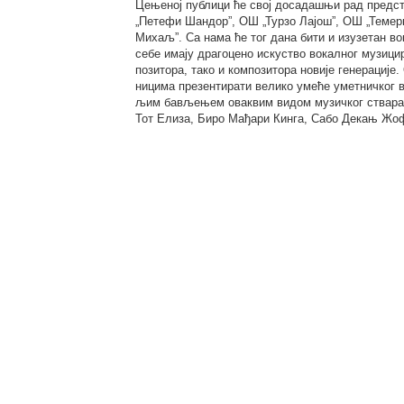
Цењеној публици ће свој досадашњи рад предс
„Петефи Шандор”, ОШ „Турзо Лајош”, ОШ „Теме
Михаљ”. Са нама ће тог дана бити и изузетан вок
себе имају драгоцено искуство вокалног музицир
позитора, тако и композитора новије генерациј
ницима презентирати велико умеће уметничког в
љим бављењем оваквим видом музичког стварал
Тот Елиза, Биро Мађари Кинга, Сабо Декањ Жо