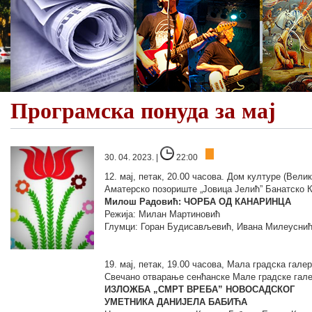
Програмска понуда за мај
30. 04. 2023. |
22:00
12. мај, петак, 20.00 часова. Дом културе (Вели
Аматерско позориште „Јовица Јелић” Банатско 
Милош Радовић: ЧОРБА ОД КАНАРИНЦА
Режија: Милан Мартиновић
Глумци: Горан Будисављевић, Ивана Милеуснић
19. мај, петак, 19.00 часова, Мала градска галери
Свечано отварање сенћанске Мале градске гале
ИЗЛОЖБА „СМРТ ВРЕБА” НОВОСАДСКОГ
УМЕТНИКА ДАНИЈЕЛА БАБИЋА