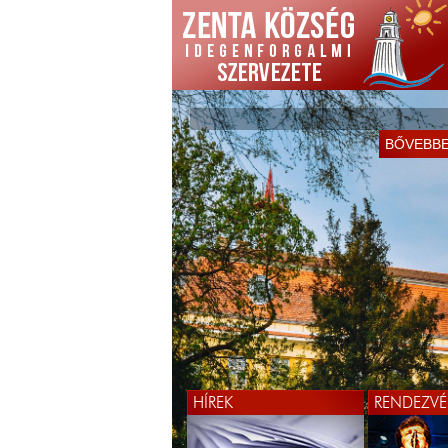
KÖSZÖNTJÜK ÖNÖKET
BŐVEBB
WEBOLDALUNKON!
BŐVEBB
HÍREK
RENDEZVÉ