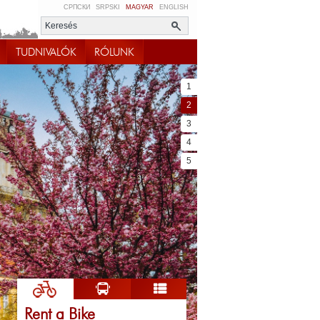
СРПСКИ
SRPSKI
MAGYAR
ENGLISH
TUDNIVALÓK
RÓLUNK
1
2
3
4
5
Rent a Bike