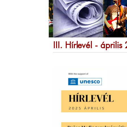
III. Hírlevél - áprili