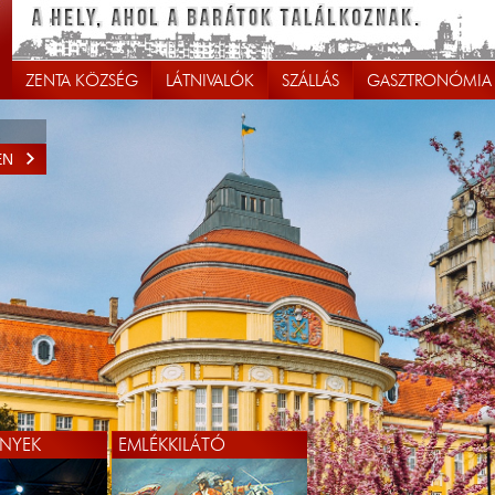
ZENTA KÖZSÉG
LÁTNIVALÓK
SZÁLLÁS
GASZTRONÓMIA
EN
EN
NYEK
EMLÉKKILÁTÓ