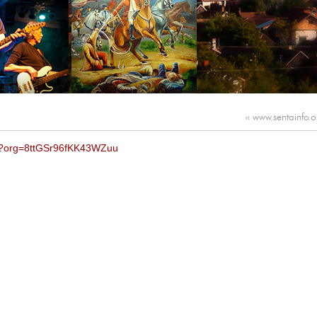
‹‹
www.sentainfo.o
tor?org=8ttGSr96fKK43WZuu