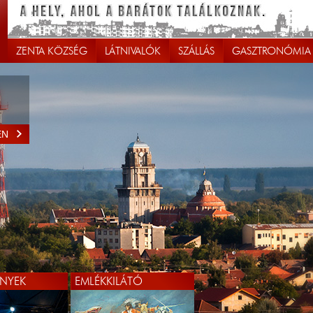
ZENTA KÖZSÉG
LÁTNIVALÓK
SZÁLLÁS
GASZTRONÓMIA
EN
NYEK
EMLÉKKILÁTÓ