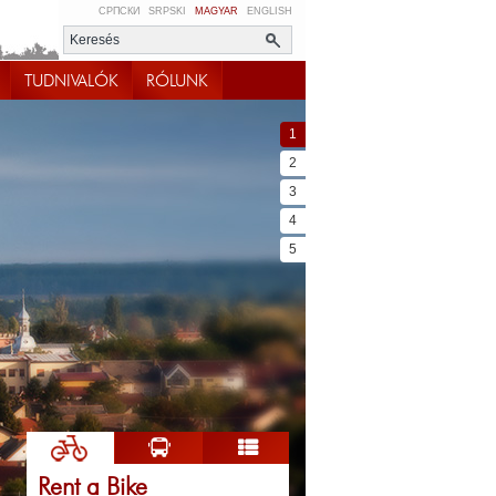
СРПСКИ
SRPSKI
MAGYAR
ENGLISH
TUDNIVALÓK
RÓLUNK
1
2
3
4
5
Rent a Bike