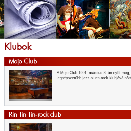
Klubok
Mojo Club
A Mojo Club 1991. március 8.-án nyílt meg, 
legnépszerûbb jazz-blues-rock klubjává nõt
Rin Tin Tin-rock club