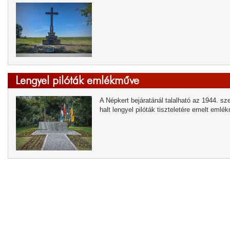
Lengyel pilóták emlékműve
A Népkert bejáratánál talalható az 1944. sz
halt lengyel pilóták tiszteletére emelt emlé