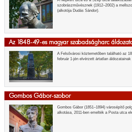
szobrászművésznek (1912–2002) a mellszobr
(alkotója Dudás Sándor).
Az 1848-49-es magyar szabadságharc áldoza
A Felsővárosi köztemetőben található az 1
február 1-jén elvérzett ártatlan áldozatain
Gombos Gábor-szobor
Gombos Gábor (1851–1894) városépítő polg
alkotása, 2011-ben emelték a Posta utca el