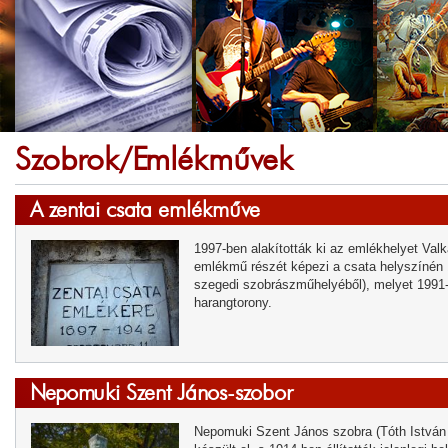
Szobrok/Emlékművek
A zentai csata emlékműve
1997-ben alakították ki az emlékhelyet Valk
emlékmű részét képezi a csata helyszínén 18
szegedi szobrászműhelyéből), melyet 1991-be
harangtorony.
Nepomuki Szent János-szobor
Nepomuki Szent János szobra (Tóth István 