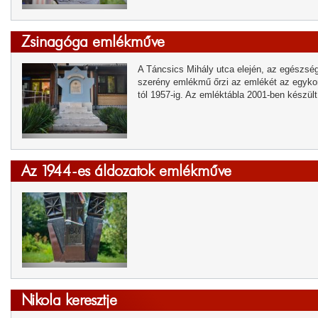
Zsinagóga emlékműve
A Táncsics Mihály utca elején, az egészség
szerény emlékmű őrzi az emlékét az egykor
tól 1957-ig. Az emléktábla 2001-ben készült 
Az 1944-es áldozatok emlékműve
Nikola keresztje