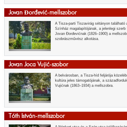
Jovan Đorđević-mellszobor
A Tisza-parti Tiszavirág sétányon található
Színház magalapítójának, a jelenlegi szerb
Jovan Đorđevićnak (1826–1900) a mellszobra.
szobrászművész alkotása.
Jovan Joca Vujić-szobor
A belvárosban, a Tisza-híd feljárója közelé
kultúra jeles támogatójának, a századfordul
Vujićnak (1863–1934) a mellszobra.
Tóth István-mellszobor
A Népkert utca és a Szép utca találkozásána