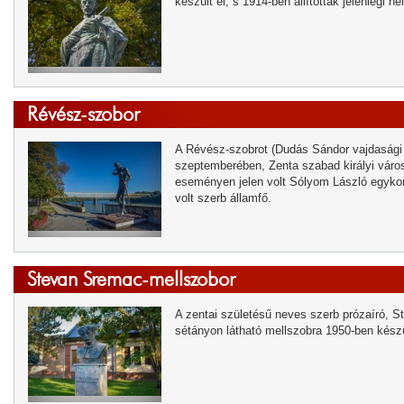
készült el, s 1914-ben állították jelenlegi he
Révész-szobor
A Révész-szobrot (Dudás Sándor vajdasági
szeptemberében, Zenta szabad királyi város
eseményen jelen volt Sólyom László egykor
volt szerb államfő.
Stevan Sremac-mellszobor
A zentai születésű neves szerb prózaíró, 
sétányon látható mellszobra 1950-ben kész