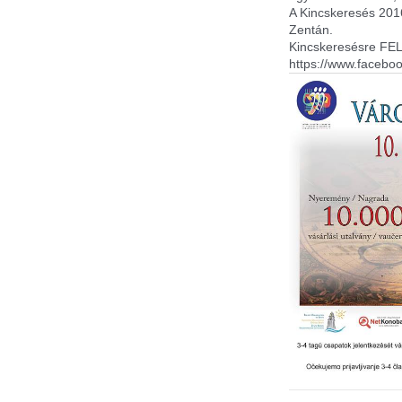
A Kincskeresés 2016
Zentán.
Kincskeresésre FEL
https://www.faceb