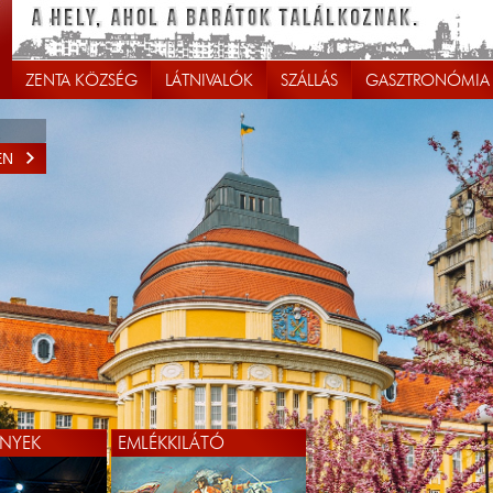
ZENTA KÖZSÉG
LÁTNIVALÓK
SZÁLLÁS
GASZTRONÓMIA
EN
NYEK
EMLÉKKILÁTÓ