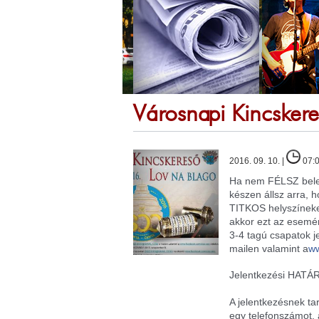
Városnapi Kincsker
2016. 09. 10. |
07:
Ha nem FÉLSZ bele
készen állsz arra, 
TITKOS helyszíneke
akkor ezt az esemén
3-4 tagú csapatok 
mailen valamint a
ww
Jelentkezési HATÁ
A jelentkezésnek ta
egy telefonszámot, 