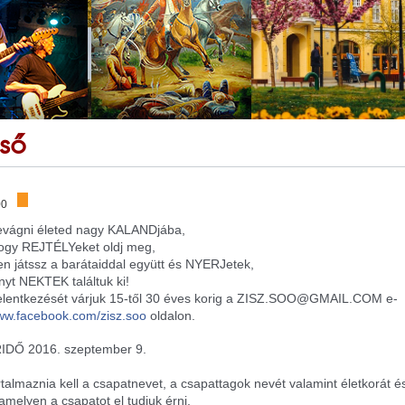
eső
00
vágni életed nagy KALANDjába,
hogy REJTÉLYeket oldj meg,
n játssz a barátaiddal együtt és NYERJetek,
yt NEKTEK találtuk ki!
jelentkezését várjuk 15-től 30 éves korig a ZISZ.SOO@GMAIL.COM e-
w.facebook.com/zisz.soo
oldalon.
RIDŐ 2016. szeptember 9.
rtalmaznia kell a csapatnevet, a csapattagok nevét valamint életkorát é
amelyen a csapatot el tudjuk érni.