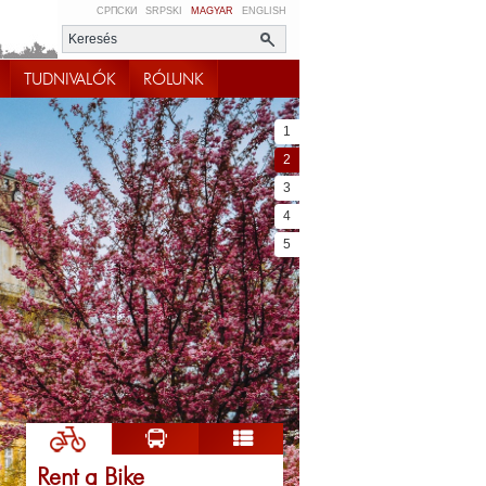
СРПСКИ
SRPSKI
MAGYAR
ENGLISH
TUDNIVALÓK
RÓLUNK
1
2
3
4
5
Rent a Bike