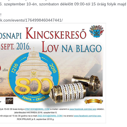
. szeptember 10-én, szombaton délelőtt 09:00-tól 15 óráig folyik majd
!
ook.com/events/1764998460447441/