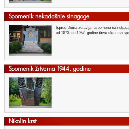
Spomenik nekadašnje sinagoge
Ispred Doma zdravlja, uspomenu na nekadaš
od 1873. do 1957. godine čuva skroman sp
Spomenik žrtvama 1944. godine
Nikolin krst