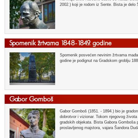
2002.) koji je rodom iz Sente. Bista je del
Spomenik žrtvama 1848-1849. godine
Spomenik posvećen nevinim žrtvama mađarsk
godine je podignut na Gradskom groblju 188
Gabor Gomboš
Gabor Gomboš (1851. - 1894.) bio je gradon
dobrotvor i vizionar. Tokom njegovog života 
gradskih objekata. Bista Gabora Gomboša po
proslavljenog majstora, vajara Šandora Dud