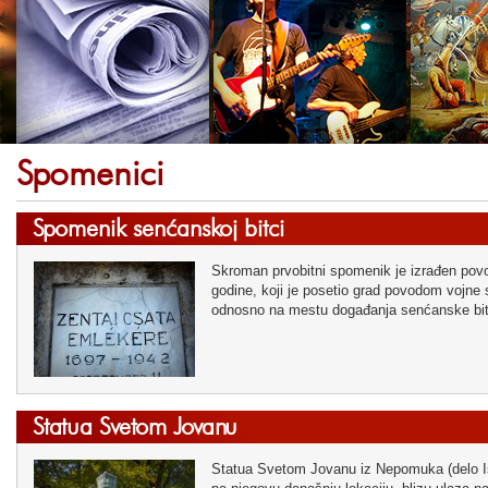
Spomenici
Spomenik senćanskoj bitci
Skroman prvobitni spomenik je izrađen pov
godine, koji je posetio grad povodom vojne 
odnosno na mestu događanja senćanske bitk
Statua Svetom Jovanu
Statua Svetom Jovanu iz Nepomuka (delo Išt