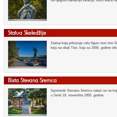
na njegovu današnju lokaciju, blizu ulaza 
Statua Skeledžije
Statua koja prikazuje celu figuru nosi ime 
keju na obali Tise, koju su 2006. godine otk
Bista Stevana Sremca
Spomenik Stevanu Sremcu nalazi se na keju 
u Senti 19. novembra 1855. godine.