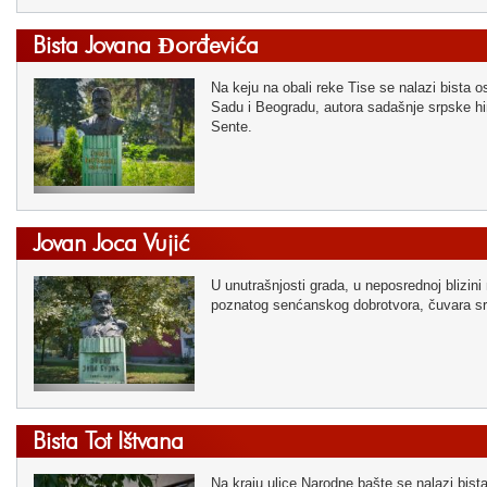
Bista Jovana Đorđevića
Na keju na obali reke Tise se nalazi bista
Sadu i Beogradu, autora sadašnje srpske hi
Sente.
Jovan Joca Vujić
U unutrašnjosti grada, u neposrednoj blizini
poznatog senćanskog dobrotvora, čuvara sr
Bista Tot Ištvana
Na kraju ulice Narodne bašte se nalazi bista