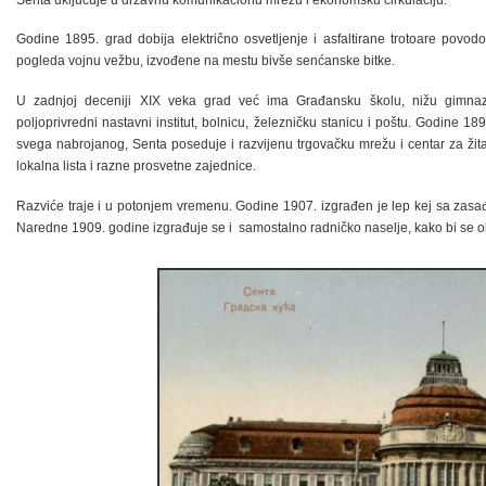
Godine 1895. grad dobija električno osvetljenje i asfaltirane trotoare povo
pogleda vojnu vežbu, izvođene na mestu bivše senćanske bitke.
U zadnjoj deceniji XIX veka grad već ima Građansku školu, nižu gimnazi
poljoprivredni nastavni institut, bolnicu, železničku stanicu i poštu. Godine 1
svega nabrojanog, Senta poseduje i razvijenu trgovačku mrežu i centar za žitaric
lokalna lista i razne prosvetne zajednice.
Razviće traje i u potonjem vremenu. Godine 1907. izgrađen je lep kej sa zasa
Naredne 1909. godine izgrađuje se i samostalno radničko naselje, kako bi se ol