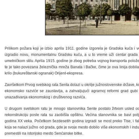
Prilikom požara koji je izbio aprila 1911. godine izgorela je Gradska kuća i v
izgradio novu, monumentalnu Gradsku kuću, a u to vreme uži centar grada j
umetničkom stilu. Aprila 1915. godine je zbog potreba vojnog transporta polo
te je tako povezana železnička mreža Banata i Bačke, čime je ova linija dobila
krilo (bukureštanski ogranak) Orijent-ekspresa.
Završetkom Prvog svetskog rata Senta dolazi u okrilje južnoslovenske države, k
ekonomsko razviće se zaustavlja, a zahvaljujući agrarnoj reformi grad gub
unazađivanja ekonomskog i društvenog razvića.
U drugom svetskom ratu je mnogo stanovnika Sente postalo žrtvom usled odm
rekonstrukciju posle rata su zaobišla opštinu. Većina stanovnika se bavi po
godina XX veka. Početkom šezdesetih godina izgradi se most preko Tise, i fab
koja se nalazi južno od grada, gde je svoje mesto dobilo više ekonomskih i indus
premestili na istorijsko mesto Senćanske bitke.