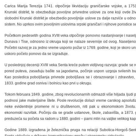
Carica Marija Terezija 1741. otpočinje likvidaciju graničarske vojske, a 175
Krunski distrikt, te obezbeđuje povoljne privredne uslove za one koji ovde živ
slobodni Krunski distrikt je obezbedio povoljnije uslove za dalje razviće u odn
sistem. No uprkos ovim povoljnim uslovima srpski graničari i njihove porodice se
Početkom pedesetih godina XVIII veka otpočinje ponovno nastanjivanje i nasel
Dunava i Tise, odnosno iz okruga koji se nalaze severnije od ovog. Naseljeno
Početni razvoj je za jedno vreme usporio požar iz 1769. godine, koji je skoro u
uskoro počelo ponovo da se izgrađuje.
U poslednjoj deceniji XVIII veka Senta kreće putem vidljivog razvoja: grade se r
pored puteva, zasađuju bašte sa jagodama, počinje uspon uzgoja svilenih bub
Kao posledica poboljšanja privrede poboljšava se i obrazovanje i zdravstvo, 
1833. godine grad osniva i bolnicu kao prvi u okrugu.
Tokom februara 1849. godine, zbog revolucionarnih odmazdi više hiljada ljudi p
podnosi jake materijalne štete. Posle revolucije dolazi vreme carskog apsolut
neke evidentnije promene ni u društvenom, niti pak u ekonomskom životu
ekonomski razvitak. Počinju da se grade ustanove, škole, zabavišta, a 1873. 
preduzeća su počela sa radom u 1880. godini – parni mlin na valjke velikog kapa
Godine 1889. izgrađena je železnička pruga na relaciji Subotica-Horgoš-Se
Senta uključuje u državnu komunikacionu mrežu i ekonomsku cirkulaciju.