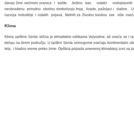
danas čine većinom oranica i bašte. Jedino kao ostatci vodoplavnih
neobrađenu prirodnu okolinu simbolizuju trsja, livade, pašnjaci i slatine.
razvoja industrije i ostalih pojava, štetnih za životnu sredinu sve više oseć
Klima
Klima opštine Senta slična je klimatskim odlikama Vojvodine, ali oseća se i raz
deluju na širem području. U opštini Senta umnogome osećaju kontinentalni uti
leta, i hladno vreme preko zime. Opština pripada umerenoj klimatskoj zoni sa 