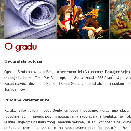
O gradu
Geografski položaj
Opština Senta nalazi se u Srbiji, u severnom delu Autonomne Pokrajine Voj
2
desnoj obali reke Tise. Površina opštine Senta iznosi 283.5 km
. U pravcu
zapad najveća dužina je 28,5 km. Opštini Senta administrativno pripadaju još
Tornjoš i Kevi.
Prirodne karakteristike
Karakteristike reljefa i voda Sente su veoma povoljne, i grad nije sluča
povoljne su i mogućnosti uspostavljanja saobraćaja i kontakta sa ok
lesnim slojevima nastalih zbog severnih vetrova, usled kontinentalne klim
duž obale reke Tise vrbak, a na vodoplavnom području specifična životna