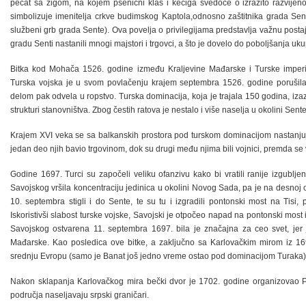
pečat sa žigom, na kojem pšenični klas i kečiga svedoče o izrazito razvijenoj 
simbolizuje imenitelja crkve budimskog Kaptola,odnosno zaštitnika grada Sen
službeni grb grada Sente). Ova povelja o privilegijama predstavlja važnu postaj
gradu Senti nastanili mnogi majstori i trgovci, a što je dovelo do poboljšanja uk
Bitka kod Mohača 1526. godine između Kraljevine Mađarske i Turske imperij
Turska vojska je u svom povlačenju krajem septembra 1526. godine porušila 
delom pak odvela u ropstvo. Turska dominacija, koja je trajala 150 godina, iza
strukturi stanovništva. Zbog čestih ratova je nestalo i više naselja u okolini Sente
Krajem XVI veka se sa balkanskih prostora pod turskom dominacijom nastanju
jedan deo njih bavio trgovinom, dok su drugi među njima bili vojnici, premda se
Godine 1697. Turci su započeli veliku ofanzivu kako bi vratili ranije izgublj
Savojskog vršila koncentraciju jedinica u okolini Novog Sada, pa je na desnoj o
10. septembra stigli i do Sente, te su tu i izgradili pontonski most na Tisi
Iskoristivši slabost turske vojske, Savojski je otpočeo napad na pontonski mos
Savojskog ostvarena 11. septembra 1697. bila je značajna za ceo svet, jer
Mađarske. Kao posledica ove bitke, a zaključno sa Karlovačkim mirom iz 16
srednju Evropu (samo je Banat još jedno vreme ostao pod dominacijom Turaka)
Nakon sklapanja Karlovačkog mira bečki dvor je 1702. godine organizovao Pot
područja naseljavaju srpski graničari.