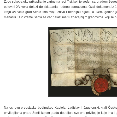
Zbog sukoba oko prikupljanje carine na reci Tisi, koji je vođen sa gradom Segedin
polovini XV veka dolazi do sklapanja jednog sporazuma. Ovaj dokument iz 1
kraju XV veka grad Senta ima svoju crkvu i nedeljnu pijacu, a 1494. godine j
manastir. U to vreme Senta se već nalazi među značajnijim gradovima koji se n
Na osnovu predstavke budimskog Kaptola, Ladislav II Jagelonski, kralj Češke
privilegijama gradu Senti, kojom gradu dodeljuje sve one privilegije koje ima 