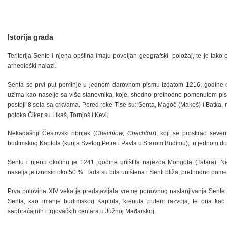
Istorija grada
Teritorija Sente i njena opština imaju povoljan geografski položaj, te je tako
arheološki nalazi.
Senta se prvi put pominje u jednom darovnom pismu izdatom 1216. godine o
uzima kao naselje sa više stanovnika, kojе, shodno prethodno pomenutom pism
postoji 8 sela sa crkvama. Pored reke Tise su: Senta, Magoč (Makoš) i Batka, 
potoka Čiker su Likaš, Tornjoš i Kevi.
Nekadašnji Čestovski ribnjak (
Chechtow, Chechtou
), koji se prostirao sev
budimskog Kaptola (kurija Svetog Petra i Pavla u Starom Budimu), u jednom d
Sentu i njenu okolinu je 1241. godine uništila najezda Mongola (Tatara). 
naselja je iznosio oko 50 %. Tada su bila uništena i Senti bliža, prethodno pom
Prva polovina XIV veka je predstavljala vreme ponovnog nastanjivanja Sente i
Senta, kao imanje budimskog Kaptola, krenula putem razvoja, te ona kao 
saobraćajnih i trgovačkih centara u Južnoj Mađarskoj.