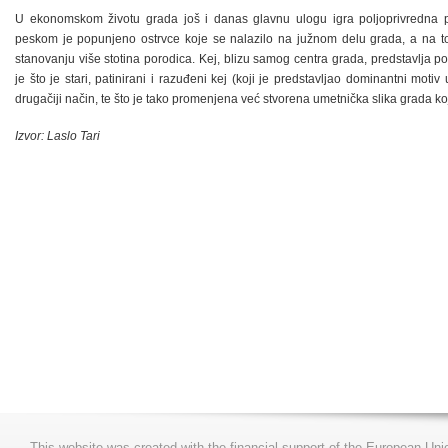
U ekonomskom životu grada još i danas glavnu ulogu igra poljoprivredna
peskom je popunjeno ostrvce koje se nalazilo na južnom delu grada, a na 
stanovanju više stotina porodica. Kej, blizu samog centra grada, predstavlja 
je što je stari, patinirani i razuđeni kej (koji je predstavljao dominantni mot
drugačiji način, te što je tako promenjena već stvorena umetnička slika grada ko
Izvor: Laslo Tari
This website was created with the financial support of the European Uni