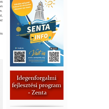
os
on
n.
t,
az
és