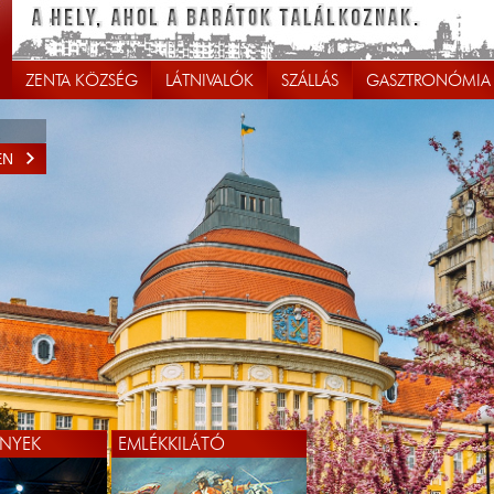
ZENTA KÖZSÉG
LÁTNIVALÓK
SZÁLLÁS
GASZTRONÓMIA
EN
NYEK
EMLÉKKILÁTÓ