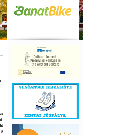
s
e
na
t.
ld
 a