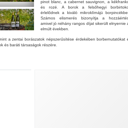
pinot blanc, a cabernet sauvignon, a kékfrank
és rozé. A borok a felsőhegyi borbirtok
érlelődnek a kiváló mikroklímájú borpincékbe
Számos elismerés bizonyítja a hozzáértés
amivel jó néhány rangos díjat sikerült elnyernie 
elmúlt években.
lamint a zentai borászatok népszerűsítése érdekében borbemutatókat 
k és baráti társaságok részére.