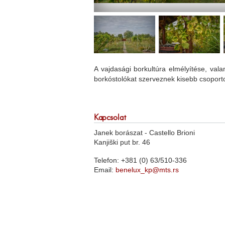
A vajdasági borkultúra elmélyítése, va
borkóstolókat szerveznek kisebb csoporto
Kapcsolat
Janek borászat - Castello Brioni
Kanjiški put br. 46
Telefon: +381 (0) 63/510-336
Email:
benelux_kp@mts.rs