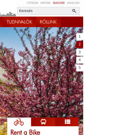
СРПСКИ
SRPSKI
MAGYAR
ENGLISH
TUDNIVALÓK
RÓLUNK
1
2
3
4
5
Rent a Bike