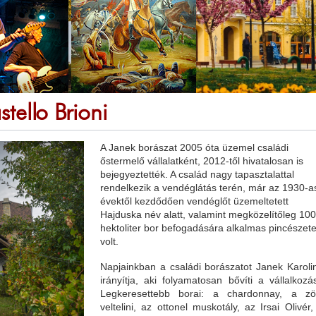
tello Brioni
A Janek borászat 2005 óta üzemel családi
őstermelő vállalatként, 2012-től hivatalosan is
bejegyeztették. A család nagy tapasztalattal
rendelkezik a vendéglátás terén, már az 1930-a
évektől kezdődően vendéglőt üzemeltetett
Hajduska név alatt, valamint megközelítőleg 100
hektoliter bor befogadására alkalmas pincészet
volt.
Napjainkban a családi borászatot Janek Karoli
irányítja, aki folyamatosan bővíti a vállalkozás
Legkeresettebb borai: a chardonnay, a zö
veltelini, az ottonel muskotály, az Irsai Olivér,