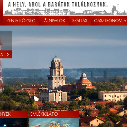
ZENTA KÖZSÉG
LÁTNIVALÓK
SZÁLLÁS
GASZTRONÓMIA
EN
NYEK
EMLÉKKILÁTÓ