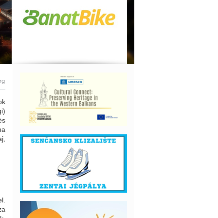
rg
ok
i)
és
na
j,
l.
za