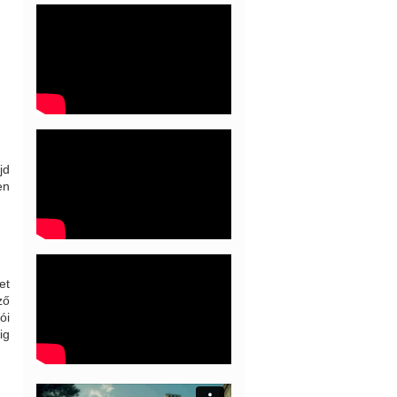
jd
en
et
ző
ói
ig