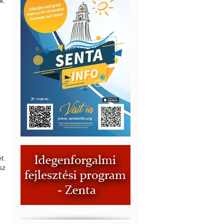
k.
t.
sz