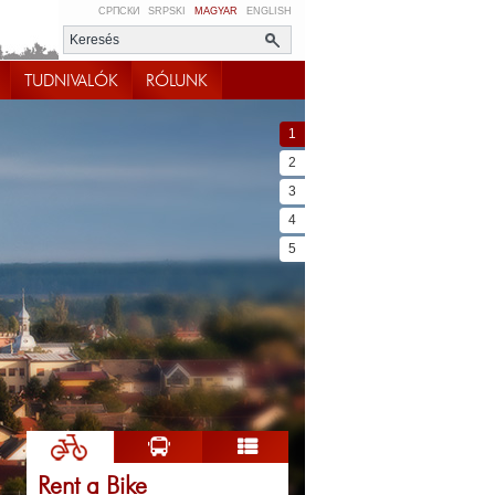
СРПСКИ
SRPSKI
MAGYAR
ENGLISH
TUDNIVALÓK
RÓLUNK
1
2
3
4
5
Rent a Bike