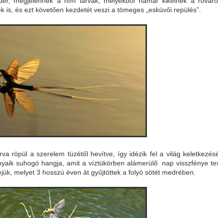
eder, megjelennek a hím lárvák, melyekből hamar kikelnek a rovaro
 is, és ezt követően kezdetét veszi a tömeges „esküvői repülés”.
rva röpül a szerelem tüzétől hevítve, így idézik fel a világ keletkezésé
nyaik suhogó hangja, amit a víztükörben alámerülő nap visszfénye te
ejük, melyet 3 hosszú éven át gyűjtöttek a folyó sötét medrében.