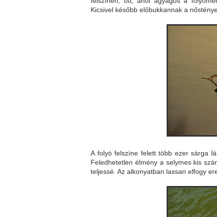
felszínén, ott, ahol agyagos a folyóm
Kicsivel később előbukkannak a nőstények
A folyó felszíne felett több ezer sárga lá
Feledhetetlen élmény a selymes kis szá
teljessé. Az alkonyatban lassan elfogy er