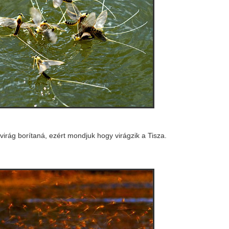
 virág borítaná, ezért mondjuk hogy virágzik a Tisza.