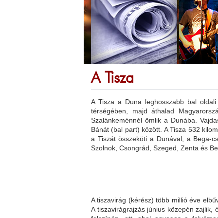
A Tisza
A Tisza a Duna leghosszabb bal oldali 
térségében, majd áthalad Magyarország
Szalánkeménnél ömlik a Dunába. Vajdas
Bánát (bal part) között. A Tisza 532 kil
a Tiszát összeköti a Dunával, a Bega-cs
Szolnok, Csongrád, Szeged, Zenta és Be
A tiszavirág (kérész) több millió éve elbű
A tiszavirágrajzás június közepén zajlik, 