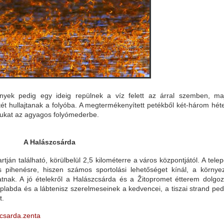
nyek pedig egy ideig repülnek a víz felett az árral szemben, ma
tét hullajtanak a folyóba. A megtermékenyített petékből két-három hét
agukat az agyagos folyómederbe.
A Halászcsárda
tján található, körülbelül 2,5 kilométerre a város központjától. A telep
s pihenésre, hiszen számos sportolási lehetőséget kínál, a környe
nak. A jó ételekről a Halászcsárda és a Žitopromet étterem dolgoz
labda és a lábtenisz szerelmeseinek a kedvencei, a tiszai strand ped
t.
csarda.zenta