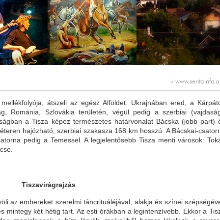
‹‹
www.sentainfo.o
mellékfolyója, átszeli az egész Alföldet. Ukrajnában ered, a Kárpát
, Románia, Szlovákia területén, végül pedig a szerbiai (vajdaság
ágban a Tisza képez természetes határvonalat Bácska (jobb part) 
ométeren hajózható, szerbiai szakasza 168 km hosszú. A Bácskai-csator
atorna pedig a Temessel. A legjelentősebb Tisza menti városok: Toka
cse.
Tiszavirágrajzás
völi az embereket szerelmi táncrituáléjával, alakja és színei szépségéve
és mintegy két hétig tart. Az esti órákban a legintenzívebb. Ekkor a Tis