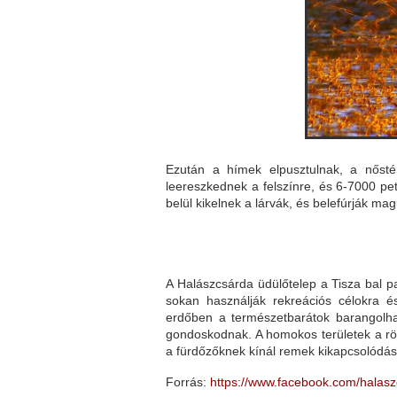
Ezután a hímek elpusztulnak, a nősté
leereszkednek a felszínre, és 6-7000 pe
belül kikelnek a lárvák, és belefúrják m
A Halászcsárda üdülőtelep a Tisza bal par
sokan használják rekreációs célokra é
erdőben a természetbarátok barangolhat
gondoskodnak. A homokos területek a röp
a fürdőzőknek kínál remek kikapcsolódás
Forrás:
https://www.facebook.com/halasz