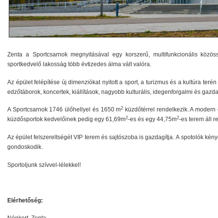
Zenta a Sportcsarnok megnyitásával egy korszerű, multifunkcionális közöss
sportkedvelő lakosság több évtizedes álma vált valóra.
Az épület felépítése új dimenziókat nyitott a sport, a turizmus és a kultúra te
edzőtáborok, koncertek, kiállítások, nagyobb kulturális, idegenforgalmi és gazd
2
A Sportcsarnok 1746 ülőhellyel és 1650 m
küzdőtérrel rendelkezik. A modern
2
2
küzdősportok kedvelőinek pedig egy 61,69m
-es és egy 44,75m
-es terem áll 
Az épület felszereltségét VIP terem és sajtószoba is gazdagítja.
A spotolók kény
gondoskodik.
Sportoljunk szívvel-lélekkel!
Elérhetőség: