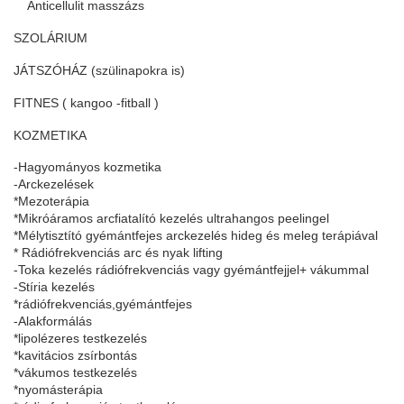
Anticellulit masszázs
SZOLÁRIUM
JÁTSZÓHÁZ (szülinapokra is)
FITNES ( kangoo -fitball )
KOZMETIKA
-Hagyományos kozmetika
-Arckezelések
*Mezoterápia
*Mikróáramos arcfiatalító kezelés ultrahangos peelingel
*Mélytisztító gyémántfejes arckezelés hideg és meleg terápiával
* Rádiófrekvenciás arc és nyak lifting
-Toka kezelés rádiófrekvenciás vagy gyémántfejjel+ vákummal
-Stíria kezelés
*rádiófrekvenciás,gyémántfejes
-Alakformálás
*lipolézeres testkezelés
*kavitácios zsírbontás
*vákumos testkezelés
*nyomásterápia