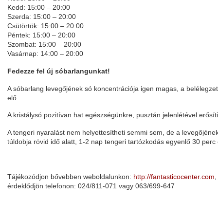
Kedd: 15:00 – 20:00
Szerda: 15:00 – 20:00
Csütörtök: 15:00 – 20:00
Péntek: 15:00 – 20:00
Szombat: 15:00 – 20:00
Vasárnap: 14:00 – 20:00
Fedezze fel új sóbarlangunkat!
A sóbarlang levegőjének só koncentrációja igen magas, a belélegzett 
elő.
A kristálysó pozitívan hat egészségünkre, pusztán jelenlétével erős
A tengeri nyaralást nem helyettesítheti semmi sem, de a levegőjé
túldobja rövid idő alatt, 1-2 nap tengeri tartózkodás egyenlő 30 perc 
Tájékozódjon bővebben weboldalunkon:
http://fantasticocenter.com
,
érdeklődjön telefonon: 024/811-071 vagy 063/699-647