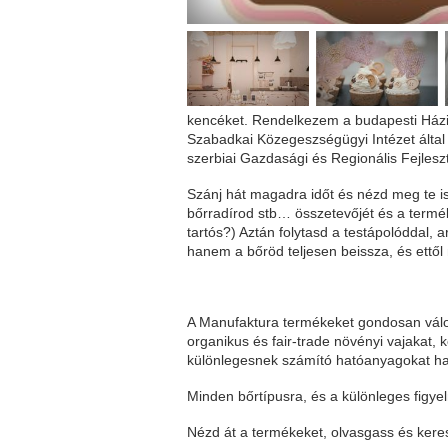
kencéket. Rendelkezem a budapesti Házi
Szabadkai Közegeszségügyi Intézet által 
szerbiai Gazdasági és Regionális Fejleszt
Szánj hát magadra időt és nézd meg te i
bőrradírod stb… összetevőjét és a termék
tartós?) Aztán folytasd a testápolóddal
hanem a bőröd teljesen beissza, és ettő
A Manufaktura termékeket gondosan válog
organikus és fair-trade növényi vajakat,
különlegesnek számító hatóanyagokat ha
Minden bőrtípusra, és a különleges figye
Nézd át a termékeket, olvasgass és keres