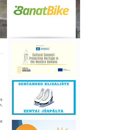
és
n,
rt