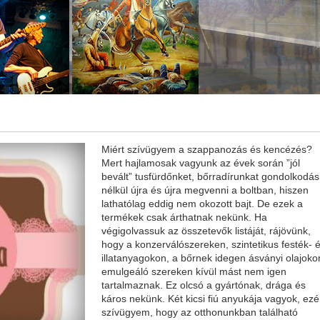
Miért szívügyem a szappanozás és kencézés?
Mert hajlamosak vagyunk az évek során ”jól
bevált” tusfürdőnket, bőrradírunkat gondolkodás
nélkül újra és újra megvenni a boltban, hiszen
lathatólag eddig nem okozott bajt. De ezek a
termékek csak árthatnak nekünk. Ha
végigolvassuk az összetevők listáját, rájövünk,
hogy a konzerválószereken, szintetikus festék- 
illatanyagokon, a bőrnek idegen ásványi olajoko
emulgeáló szereken kívül mást nem igen
tartalmaznak. Ez olcsó a gyártónak, drága és
káros nekünk. Két kicsi fiú anyukája vagyok, ezé
szívügyem, hogy az otthonunkban található