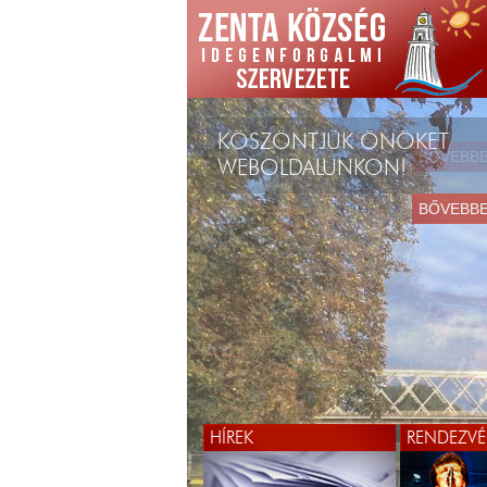
KÖSZÖNTJÜK ÖNÖKET
WEBOLDALUNKON!
BŐVEBB
HÍREK
RENDEZVÉ