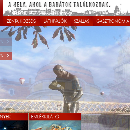
ZENTA KÖZSÉG
LÁTNIVALÓK
SZÁLLÁS
GASZTRONÓMIA
EN
NYEK
EMLÉKKILÁTÓ