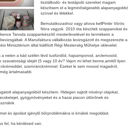
tisztálkodó- és testápoló szereket magam
készítsem el a legminőségesebb alapanyagokbó
szívvel és lélekkel.
Bemutatkozashoz vagy ahova kellPintér Vörös
Nóra vagyok. 2010 óta készítek szappanokat és
kence Tanoda szappankészítő mesterlevelével és termékeim a
bevizsgáltak. A Manufaktura vállalkozás levizsgázott és megszerezte a
ési Minisztérium által kiállított Régi Mesterség Műhelye oklevelet.
s a neten a kád szélén lévő tusfürdőd, hajsamponod, arclemosód,
 szavatossági idejét (5 vagy 10 év? Vajon mi lehet benne,amitől ilyen
, arckrémeddel, szemránckrémmel. Ezeket le sem mosod magadról,
l még ártalmasabb.
atott alapanyagokból készítem. Hidegen sajtolt növényi olajokat,
 kecsketejet, gyógynövényeket és a hazai piacon úttörőnek és
sználok.
lmet és ápolást igénylő bőrproblémákra is kínálok megoldást.
s fel, ha kérdésed van.