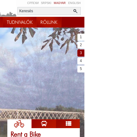
СРПСКИ
SRPSKI
MAGYAR
ENGLISH
TUDNIVALÓK
RÓLUNK
1
2
3
4
5
Rent a Bike