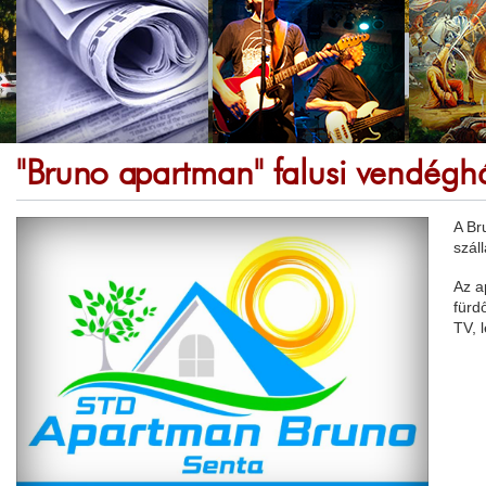
"Bruno apartman" falusi vendégh
A Br
szál
Az a
fürdő
TV, l