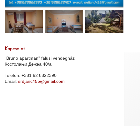
Kapcsolat
"Bruno apartman" falusi vendégház
Костолањи Дежеа 40/а
Telefon: +381 62 8822390
Email:
srdjanc455@gmail.com