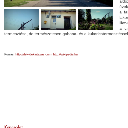
áldo
évek
a fa
lako
ille
a c
termesztése, de természetesen gabona- és a kukoricatermesztéssel 
Forrás:
http://delvidekiutazas.com
,
http://wikipedia.hu
Kapcsolat