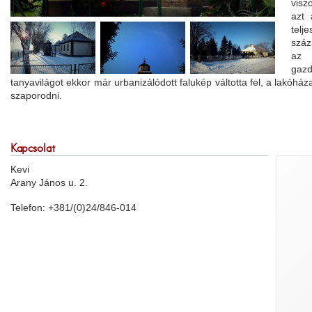
visz
azt 
telj
száz
az 
gaz
tanyavilágot ekkor már urbanizálódott falukép váltotta fel, a lakó
szaporodni.
Kapcsolat
Kevi
Arany János u. 2.
Telefon: +381/(0)24/846-014