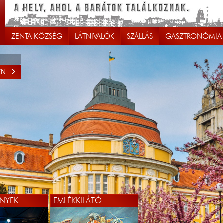
ZENTA KÖZSÉG
LÁTNIVALÓK
SZÁLLÁS
GASZTRONÓMIA
EN
NYEK
EMLÉKKILÁTÓ