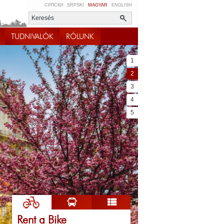
СРПСКИ
SRPSKI
MAGYAR
ENGLISH
TUDNIVALÓK
RÓLUNK
1
2
3
4
5
Rent a Bike