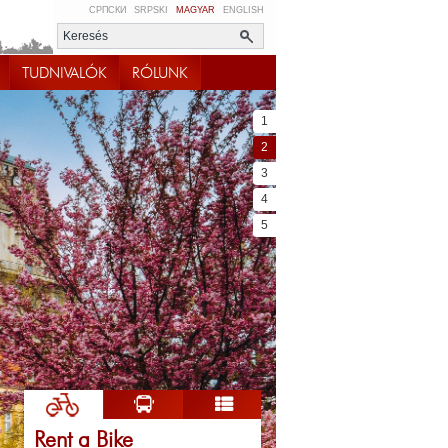
СРПСКИ
SRPSKI
MAGYAR
ENGLISH
TUDNIVALÓK
RÓLUNK
1
2
3
4
5
Rent a Bike