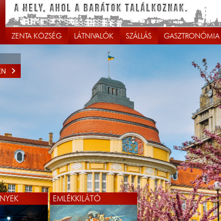
ZENTA KÖZSÉG
LÁTNIVALÓK
SZÁLLÁS
GASZTRONÓMIA
EN
NYEK
EMLÉKKILÁTÓ