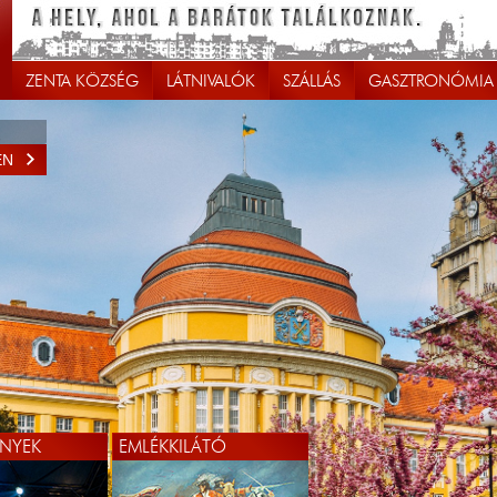
ZENTA KÖZSÉG
LÁTNIVALÓK
SZÁLLÁS
GASZTRONÓMIA
EN
EN
NYEK
EMLÉKKILÁTÓ