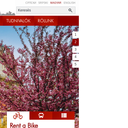
СРПСКИ
SRPSKI
MAGYAR
ENGLISH
TUDNIVALÓK
RÓLUNK
1
2
3
4
5
Rent a Bike