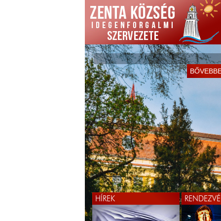
KÖSZÖNTJÜK ÖNÖKET
BŐVEBB
WEBOLDALUNKON!
BŐVEBB
HÍREK
RENDEZVÉ