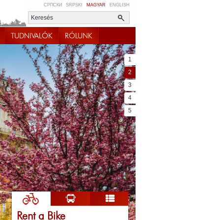
СРПСКИ
SRPSKI
MAGYAR
ENGLISH
TUDNIVALÓK
RÓLUNK
1
2
3
4
5
Rent a Bike