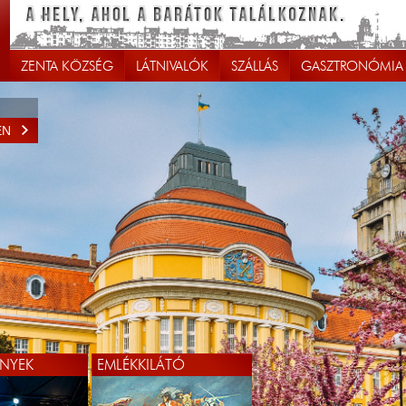
ZENTA KÖZSÉG
LÁTNIVALÓK
SZÁLLÁS
GASZTRONÓMIA
EN
NYEK
EMLÉKKILÁTÓ