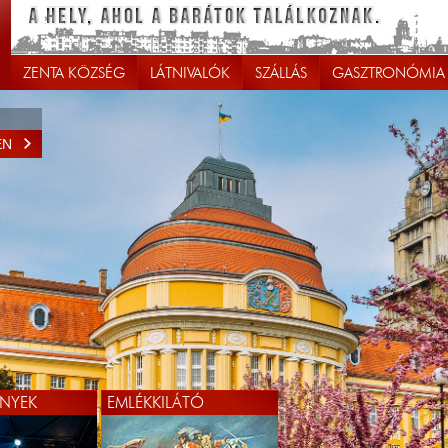
ZENTA KÖZSÉG
LÁTNIVALÓK
SZÁLLÁS
GASZTRONÓMIA
EN
NYEK
EMLÉKKILÁTÓ