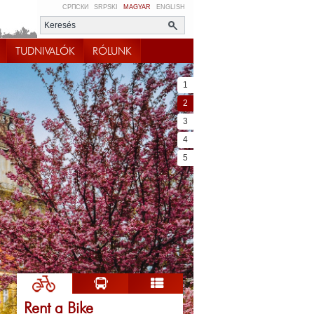
СРПСКИ
SRPSKI
MAGYAR
ENGLISH
TUDNIVALÓK
RÓLUNK
1
2
3
4
5
Rent a Bike