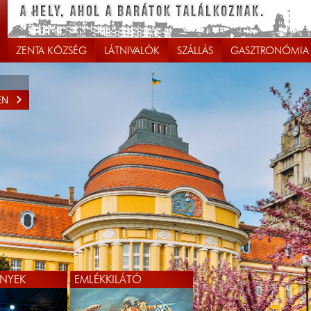
ZENTA KÖZSÉG
LÁTNIVALÓK
SZÁLLÁS
GASZTRONÓMIA
EN
NYEK
EMLÉKKILÁTÓ