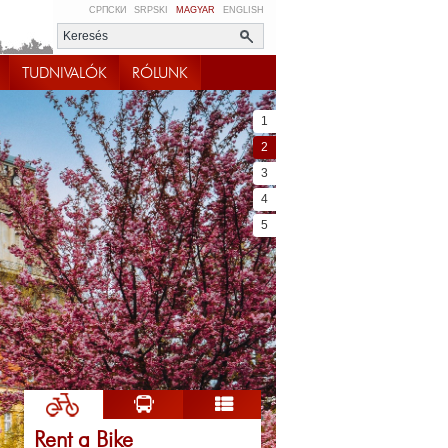
СРПСКИ
SRPSKI
MAGYAR
ENGLISH
TUDNIVALÓK
RÓLUNK
1
2
3
4
5
Rent a Bike