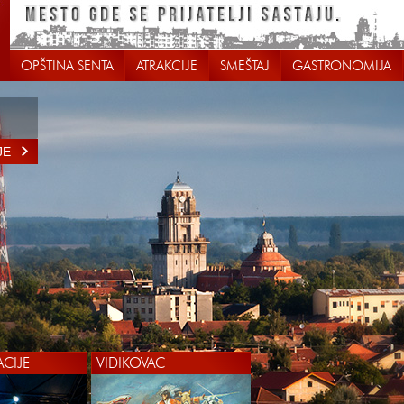
OPŠTINA SENTA
ATRAKCIJE
SMEŠTAJ
GASTRONOMIJA
JE
ACIJE
VIDIKOVAC