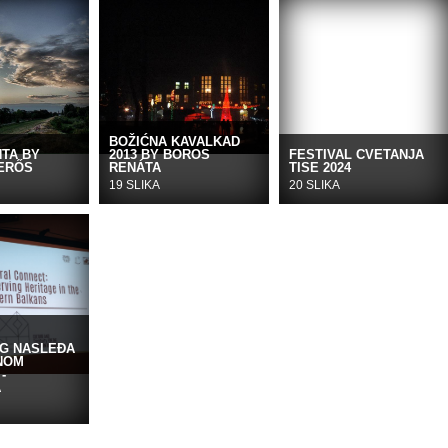
BOŽIĆNA KAVALKAD
NTA BY
2013 BY BOROS
FESTIVAL CVETANJA
ERŐS
RENÁTA
TISE 2024
19 SLIKA
20 SLIKA
G NASLEĐA
NOM
-
A