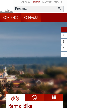
СРПСКИ
SRPSKI
MAGYAR
ENGLISH
KORISNO
O NAMA
1
2
3
4
5
Rent a Bike