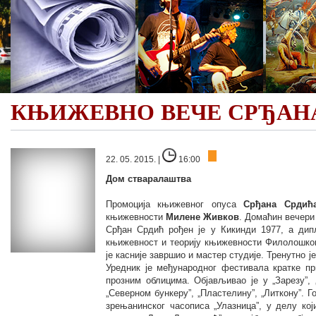
КЊИЖЕВНО ВЕЧЕ СРЂАН
22. 05. 2015. |
16:00
Дом стваралаштва
Промоција књижевног опуса
Срђана Срдић
књижевности
Милене Живков
. Домаћин вечери
Срђан Срдић рођен је у Кикинди 1977, а дип
књижевност и теорију књижевности Филолошког 
је касније завршио и мастер студије. Тренутно 
Уредник је међународног фестивала кратке при
прозним облицима. Објављивао je у „Зарезу”, 
„Северном бункеру”, „Пластелину”, „Литкону”. Г
зрењанинског часописа „Улазница”, у делу кој