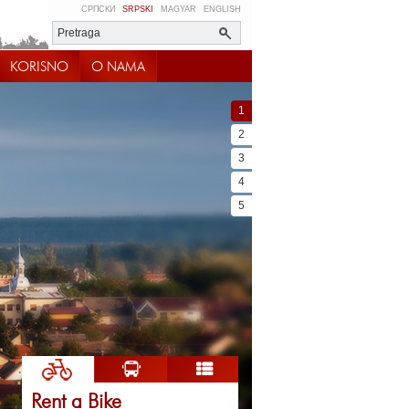
СРПСКИ
SRPSKI
MAGYAR
ENGLISH
KORISNO
O NAMA
1
2
3
4
5
Rent a Bike