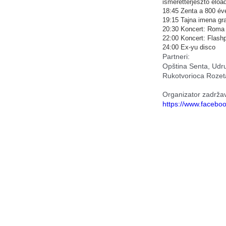
ismeretterjesztő előa
18:45 Zenta a 800 éve
19:15 Tajna imena gra
20:30 Koncert: Roma 
22:00 Koncert: Flashp
24:00 Ex-yu disco
Partneri:
Opština Senta, Udru
Rukotvorioca Rozet
Organizator zadrža
https://www.faceb