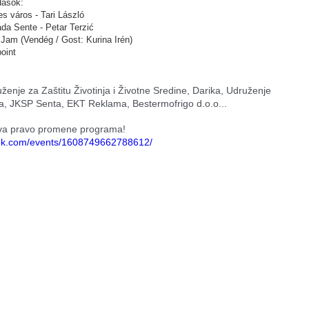
dások:
s város - Tari László
da Sente - Petar Terzić
Jam (Vendég / Gost: Kurina Irén)
oint
ženje za Zaštitu Životinja i Životne Sredine, Darika, Udruženje
a, JKSP Senta, EKT Reklama, Bestermofrigo d.o.o...
va pravo promene programa!
ook.com/events/1608749662788612/