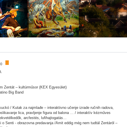
00
A
em Zentát – kultúrműsor (KEX Egyesület)
atino Big Band
uckó / Kutak za najmlađe – interaktivno učenje izrade ručnih radova,
slikavanje lica, pravljenje figura od balona … / interaktív kézműves
ekvetélkedők, arcfestés, lufihajtogatás…
li o Senti - obrazovna predavanja /Amit eddig még nem tudtál Zentáról –