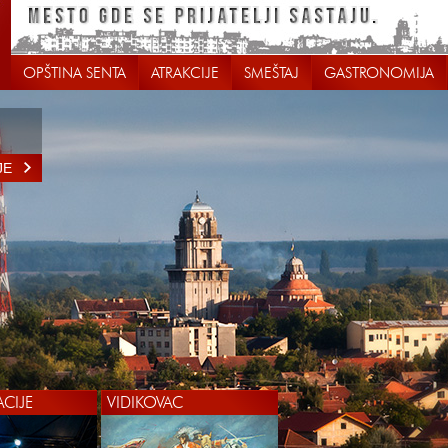
OPŠTINA SENTA
ATRAKCIJE
SMEŠTAJ
GASTRONOMIJA
JE
ACIJE
VIDIKOVAC