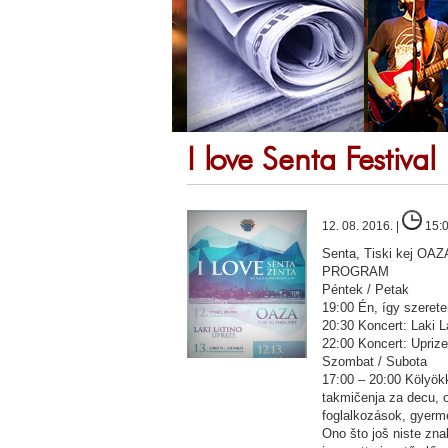
I love Senta Festival
12. 08. 2016. |
15:
Senta, Tiski kej OAZ
PROGRAM
Péntek / Petak
19:00 Én, így szeret
20:30 Koncert: Laki L
22:00 Koncert: Uprize
Szombat / Subota
17:00 – 20:00 Kölyökk
takmičenja za decu, o
foglalkozások, gyerm
Ono što još niste zna