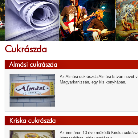
Cukrászda
Almási cukrászda
Az Almási cukrászda Almási István nevét vis
Magyarkanizsán, egy kis konyhában.
Kriska cukrászda
Az immáron 10 éve működő Kriska cukrászd