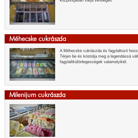
központjában várja vendégeit.
Méhecske cukrászda
A Méhecske cukrászda és fagylaltozó hossz
Térjen be és kóstolja meg a legendássá vá
fagylaltkülönlegességek valamelyikét.
Milenijum cukrászda