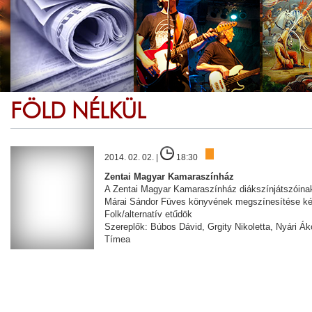
FÖLD NÉLKÜL
2014. 02. 02. |
18:30
Zentai Magyar Kamaraszínház
A Zentai Magyar Kamaraszínház diákszínjátszóinak
Márai Sándor Füves könyvének megszínesítése k
Folk/alternatív etűdök
Szereplők: Búbos Dávid, Grgity Nikoletta, Nyári Ák
Tímea