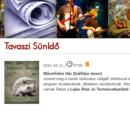
Tavaszi SünIdő
2015. 04. 11. |
07:00
Művelődési Ház (kiállítási terem)
Ismerd meg a sünök titokzatos világát! Vetítéssel 
program óvodásoknak, általános iskolásoknak. Ké
várnak Rátok a
Lajka Állat- és Természetbarátok