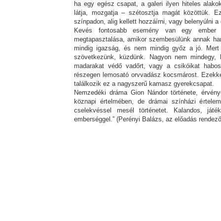
ha egy egész csapat, a galeri ilyen hiteles alakok
látja, mozgatja – szétosztja magát közöttük. 
színpadon, alig kellett hozzáírni, vagy belenyúlni a
Kevés fontosabb esemény van egy ember éle
megtapasztalása, amikor szembesülünk annak ham
mindig igazság, és nem mindig győz a jó. Mert
szövetkezünk, küzdünk. Nagyon nem mindegy, ho
madarakat védő vadőrt, vagy a csikóikat habosr
részegen lemosató orvvadász kocsmárost. Ezekkel
találkozik ez a nagyszerű kamasz gyerekcsapat.
Nemzedéki dráma Gion Nándor története, érvén
köznapi értelmében, de drámai színházi értelemb
cselekvéssel mesél történetet. Kalandos, ját
emberséggel.” (Perényi Balázs, az előadás rendező