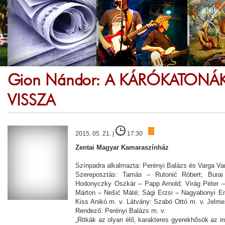
Gion Nándor: A KÁRÓKATONÁ
VISSZA
2015. 05. 21. |
17:30
Zentai Magyar Kamaraszínház
Színpadra alkalmazta: Perényi Balázs és Varga V
Szereposztás: Tamás – Rutonić Róbert; Burai
Hodonyczky Oszkár – Papp Arnold; Virág Péter – 
Márton – Nešić Máté; Sági Erzsi – Nagyabonyi 
Kiss Anikó m. v. Látvány: Szabó Ottó m. v. Jelme
Rendező: Perényi Balázs m. v.
„Ritkák az olyan élő, karakteres gyerekhősök az i