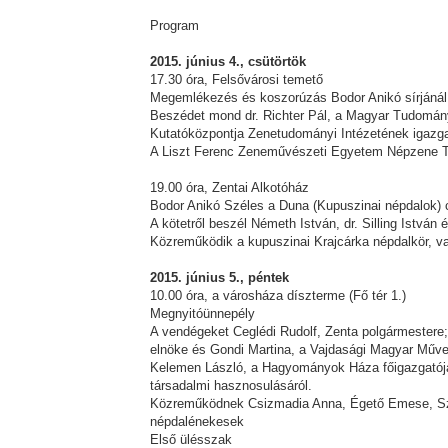
Program
2015. június 4., csütörtök
17.30 óra, Felsővárosi temető
Megemlékezés és koszorúzás Bodor Anikó sírjánál
Beszédet mond dr. Richter Pál, a Magyar Tudomá
Kutatóközpontja Zenetudományi Intézetének igazga
A Liszt Ferenc Zeneművészeti Egyetem Népzene Ta
19.00 óra, Zentai Alkotóház
Bodor Anikó Széles a Duna (Kupuszinai népdalok)
A kötetről beszél Németh István, dr. Silling István
Közreműködik a kupuszinai Krajcárka népdalkör, 
2015. június 5., péntek
10.00 óra, a városháza díszterme (Fő tér 1.)
Megnyitóünnepély
A vendégeket Ceglédi Rudolf, Zenta polgármestere;
elnöke és Gondi Martina, a Vajdasági Magyar Művel
Kelemen László, a Hagyományok Háza főigazgatója
társadalmi hasznosulásáról.
Közreműködnek Csizmadia Anna, Égető Emese, S
népdalénekesek
Első ülésszak