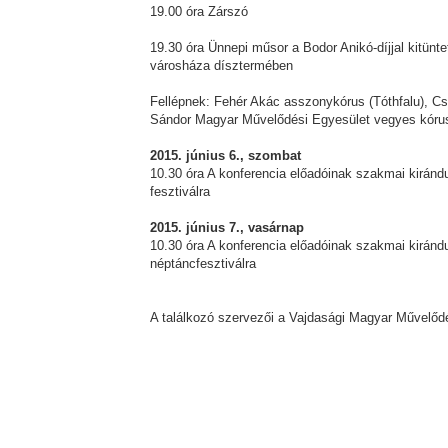
19.00 óra Zárszó
19.30 óra Ünnepi műsor a Bodor Anikó-díjjal kitünt
városháza dísztermében
Fellépnek: Fehér Akác asszonykórus (Tóthfalu), C
Sándor Magyar Művelődési Egyesület vegyes kórus
2015. június 6., szombat
10.30 óra A konferencia előadóinak szakmai kiránd
fesztiválra
2015. június 7., vasárnap
10.30 óra A konferencia előadóinak szakmai kirán
néptáncfesztiválra
A találkozó szervezői a Vajdasági Magyar Művelődé