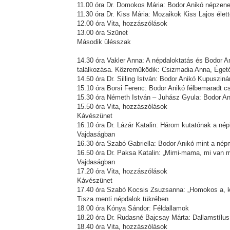
11.00 óra Dr. Domokos Mária: Bodor Anikó népze
11.30 óra Dr. Kiss Mária: Mozaikok Kiss Lajos élett
12.00 óra Vita, hozzászólások
13.00 óra Szünet
Második ülésszak
14.30 óra Vakler Anna: A népdaloktatás és Bodor
találkozása. Közreműködik: Csizmadia Anna, Ége
14.50 óra Dr. Silling István: Bodor Anikó Kupusziná
15.10 óra Borsi Ferenc: Bodor Anikó félbemaradt c
15.30 óra Németh István – Juhász Gyula: Bodor A
15.50 óra Vita, hozzászólások
Kávészünet
16.10 óra Dr. Lázár Katalin: Három kutatónak a né
Vajdaságban
16.30 óra Szabó Gabriella: Bodor Anikó mint a né
16.50 óra Dr. Paksa Katalin: „Mimi-mama, mi van
Vajdaságban
17.20 óra Vita, hozzászólások
Kávészünet
17.40 óra Szabó Kocsis Zsuzsanna: „Homokos a, ka
Tisza menti népdalok tükrében
18.00 óra Kónya Sándor: Féldallamok
18.20 óra Dr. Rudasné Bajcsay Márta: Dallamstílus
18.40 óra Vita, hozzászólások