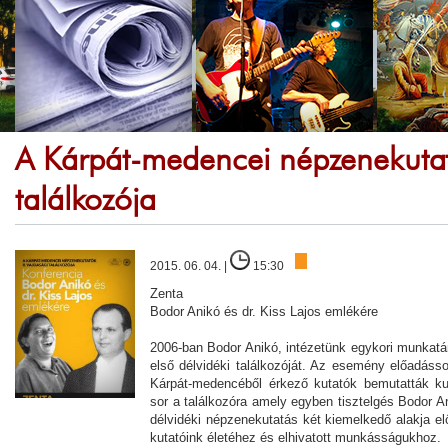
A Kárpát-medencei népzenekutató
találkozója
2015. 06. 04. |
15:30
Zenta
Bodor Anikó és dr. Kiss Lajos emlékére
2006-ban Bodor Anikó, intézetünk egykori munka
első délvidéki találkozóját. Az esemény előadáss
Kárpát-medencéből érkező kutatók bemutatták ku
sor a találkozóra amely egyben tisztelgés Bodor A
délvidéki népzenekutatás két kiemelkedő alakja e
kutatóink életéhez és elhivatott munkásságukhoz.