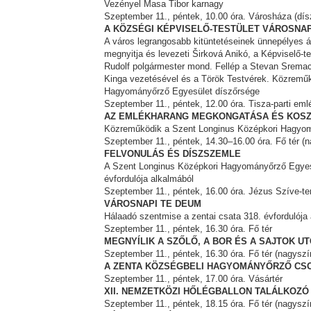
Vezényel Masa Tibor karnagy
Szeptember 11., péntek, 10.00 óra. Városháza (dís
A KÖZSÉGI KÉPVISELŐ-TESTÜLET VÁROSNAP
A város legrangosabb kitüntetéseinek ünnepélyes á
megnyitja és levezeti Širková Anikó, a Képviselő-t
Rudolf polgármester mond. Fellép a Stevan Sremac
Kinga vezetésével és a Török Testvérek. Közremű
Hagyományőrző Egyesület díszőrsége
Szeptember 11., péntek, 12.00 óra. Tisza-parti eml
AZ EMLÉKHARANG MEGKONGATÁSA ÉS KOS
Közreműködik a Szent Longinus Középkori Hagyom
Szeptember 11., péntek, 14.30–16.00 óra. Fő tér (
FELVONULÁS ÉS DÍSZSZEMLE
A Szent Longinus Középkori Hagyományőrző Egyesül
évfordulója alkalmából
Szeptember 11., péntek, 16.00 óra. Jézus Szíve-t
VÁROSNAPI TE DEUM
Hálaadó szentmise a zentai csata 318. évfordulója
Szeptember 11., péntek, 16.30 óra. Fő tér
MEGNYÍLIK A SZŐLŐ, A BOR ÉS A SAJTOK U
Szeptember 11., péntek, 16.30 óra. Fő tér (nagysz
A ZENTA KÖZSÉGBELI HAGYOMÁNYŐRZŐ CS
Szeptember 11., péntek, 17.00 óra. Vásártér
XII. NEMZETKÖZI HŐLÉGBALLON TALÁLKOZÓ
Szeptember 11., péntek, 18.15 óra. Fő tér (nagysz