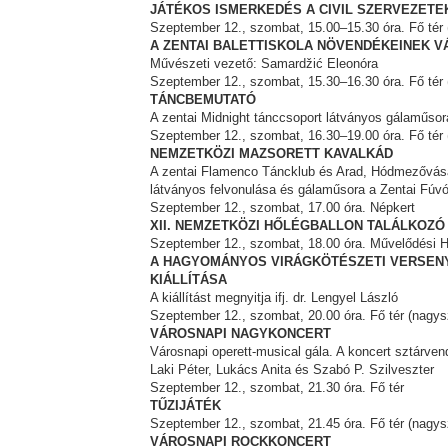
JÁTÉKOS ISMERKEDÉS A CIVIL SZERVEZETE
Szeptember 12., szombat, 15.00–15.30 óra. Fő tér
А ZENTAI BALETTISKOLA NÖVENDÉKEINEK 
Művészeti vezető: Samardžić Eleonóra
Szeptember 12., szombat, 15.30–16.30 óra. Fő tér
TÁNCBEMUTATÓ
A zentai Midnight tánccsoport látványos gálaműsor
Szeptember 12., szombat, 16.30–19.00 óra. Fő tér
NEMZETKÖZI MAZSORETT KAVALKÁD
A zentai Flamenco Táncklub és Arad, Hódmezővásá
látványos felvonulása és gálaműsora a Zentai Fú
Szeptember 12., szombat, 17.00 óra. Népkert
XII. NEMZETKÖZI HŐLÉGBALLON TALÁLKOZÓ
Szeptember 12., szombat, 18.00 óra. Művelődési Ház
A HAGYOMÁNYOS VIRÁGKÖTÉSZETI VERSEN
KIÁLLÍTÁSA
A kiállítást megnyitja ifj. dr. Lengyel László
Szeptember 12., szombat, 20.00 óra. Fő tér (nagys
VÁROSNAPI NAGYKONCERT
Városnapi operett-musical gála. A koncert sztárven
Laki Péter, Lukács Anita és Szabó P. Szilveszter
Szeptember 12., szombat, 21.30 óra. Fő tér
TŰZIJÁTÉK
Szeptember 12., szombat, 21.45 óra. Fő tér (nagys
VÁROSNAPI ROCKKONCERT