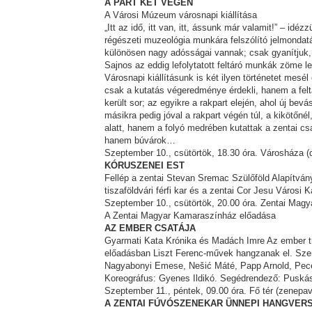
A PART KÉT VÉGÉN
A Városi Múzeum városnapi kiállítása
„Itt az idő, itt van, itt, ássunk már valamit!” – idéz
régészeti muzeológia munkára felszólító jelmondat
különösen nagy adósságai vannak; csak gyanítjuk, mi 
Sajnos az eddig lefolytatott feltáró munkák zöme l
Városnapi kiállításunk is két ilyen történetet mesél
csak a kutatás végeredménye érdekli, hanem a feltá
került sor; az egyikre a rakpart elején, ahol új be
másikra pedig jóval a rakpart végén túl, a kikötőn
alatt, hanem a folyó medrében kutattak a zentai c
hanem búvárok…
Szeptember 10., csütörtök, 18.30 óra. Városháza (
KÓRUSZENEI EST
Fellép a zentai Stevan Sremac Szülőföld Alapítvány
tiszaföldvári férfi kar és a zentai Cor Jesu Városi
Szeptember 10., csütörtök, 20.00 óra. Zentai Mag
A Zentai Magyar Kamaraszínház előadása
AZ EMBER CSATÁJA
Gyarmati Kata Krónika és Madách Imre Az ember t
előadásban Liszt Ferenc-művek hangzanak el. Szere
Nagyabonyi Emese, Nešić Máté, Papp Arnold, Pece
Koreográfus: Gyenes Ildikó. Segédrendező: Puskás
Szeptember 11., péntek, 09.00 óra. Fő tér (zenepav
A ZENTAI FÚVÓSZENEKAR ÜNNEPI HANGVER