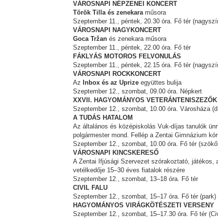
VÁROSNAPI NÉPZENEI KONCERT
Török Tilla és zenekara
műsora
Szeptember 11., péntek, 20.30 óra. Fő tér (nagysz
VÁROSNAPI NAGYKONCERT
Goca Tržan
és zenekara műsora
Szeptember 11., péntek, 22.00 óra. Fő tér
FÁKLYÁS MOTOROS FELVONULÁS
Szeptember 11., péntek, 22.15 óra. Fő tér (nagysz
VÁROSNAPI ROCKKONCERT
Az
Inbox és az Uprize
együttes bulija
Szeptember 12., szombat, 09.00 óra. Népkert
XXVII. HAGYOMÁNYOS VETERÁNTENISZEZŐK
Szeptember 12., szombat, 10.00 óra. Városháza (d
A TUDÁS HATALOM
Az általános és középiskolás Vuk-díjas tanulók ün
polgármester mond. Fellép a Zentai Gimnázium kó
Szeptember 12., szombat, 10.00 óra. Fő tér (szökő
VÁROSNAPI KINCSKERESŐ
A Zentai Ifjúsági Szervezet szórakoztató, játékos, a
vetélkedője 15–30 éves fiatalok részére
Szeptember 12., szombat, 13–18 óra. Fő tér
CIVIL FALU
Szeptember 12., szombat, 15–17 óra. Fő tér (park)
HAGYOMÁNYOS VIRÁGKÖTÉSZETI VERSENY
Szeptember 12., szombat, 15–17.30 óra. Fő tér (Civ