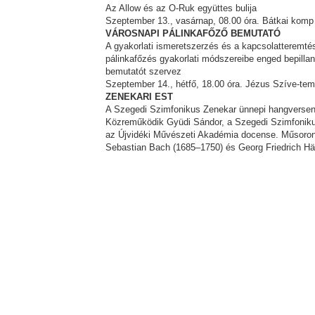
Az Allow és az O-Ruk együttes bulija
Szeptember 13., vasárnap, 08.00 óra. Bátkai komp
VÁROSNAPI PÁLINKAFŐZŐ BEMUTATÓ
A gyakorlati ismeretszerzés és a kapcsolatteremté
pálinkafőzés gyakorlati módszereibe enged bepillan
bemutatót szervez
Szeptember 14., hétfő, 18.00 óra. Jézus Szíve-te
ZENEKARI EST
A Szegedi Szimfonikus Zenekar ünnepi hangversenye
Közreműködik Gyüdi Sándor, a Szegedi Szimfoniku
az Újvidéki Művészeti Akadémia docense. Műsoron
Sebastian Bach (1685–1750) és Georg Friedrich H