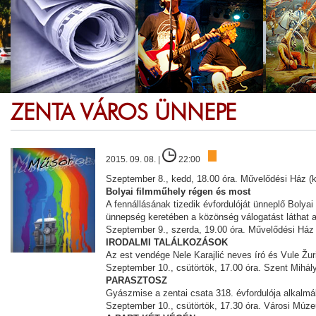
ZENTA VÁROS ÜNNEPE
2015. 09. 08. |
22:00
Szeptember 8., kedd, 18.00 óra. Művelődési Ház (ki
Bolyai filmműhely régen és most
A fennállásának tizedik évfordulóját ünneplő Bolya
ünnepség keretében a közönség válogatást láthat 
Szeptember 9., szerda, 19.00 óra. Művelődési Ház (
IRODALMI TALÁLKOZÁSOK
Az est vendége Nele Karajlić neves író és Vule Žur
Szeptember 10., csütörtök, 17.00 óra. Szent Mihá
PARASZTOSZ
Gyászmise a zentai csata 318. évfordulója alkalmá
Szeptember 10., csütörtök, 17.30 óra. Városi Múz