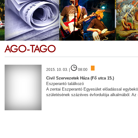
AGO-TAGO
2015. 10. 03. |
08:00
Civil Szervezetek Háza (Fő utca 15.)
Eszperantó találkozó
A zentai Eszperantó Egyesület előadással egybekötö
születésének százéves évfordulója alkalmából. Az 