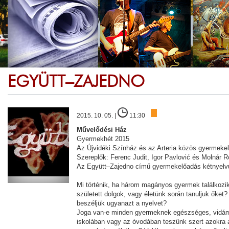
EGYÜTT–ZAJEDNO
2015. 10. 05. |
11:30
Művelődési Ház
Gyermekhét 2015
Az Újvidéki Színház és az Arteria közös gyermeke
Szereplők: Ferenc Judit, Igor Pavlović és Molnár R
Az Együtt–Zajedno című gyermekelőadás kétnyelvű
Mi történik, ha három magányos gyermek találkozik
született dolgok, vagy életünk során tanuljuk őke
beszéljük ugyanazt a nyelvet?
Joga van-e minden gyermeknek egészséges, vidám
iskolában vagy az óvodában teszünk szert azokra a 