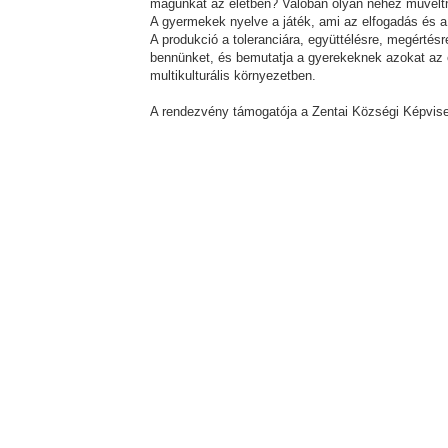
magunkat az életben? Valóban olyan nehéz műveltn
A gyermekek nyelve a játék, ami az elfogadás és a
A produkció a toleranciára, együttélésre, megértés
bennünket, és bemutatja a gyerekeknek azokat az 
multikulturális környezetben.
A rendezvény támogatója a Zentai Községi Képvise