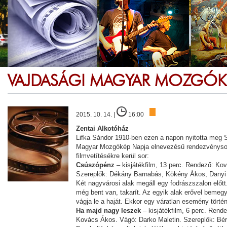
VAJDASÁGI MAGYAR MOZGÓKÉ
2015. 10. 14. |
16:00
Zentai Alkotóház
Lifka Sándor 1910-ben ezen a napon nyitotta meg 
Magyar Mozgókép Napja elnevezésű rendezvénysor
filmvetítésékre kerül sor:
Csúszópénz
– kisjátékfilm, 13 perc. Rendező: Kov
Szereplők: Dékány Barnabás, Kökény Ákos, Danyi 
Két nagyvárosi alak megáll egy fodrászszalon előtt
még bent van, takarít. Az egyik alak erővel bemegy
vágja le a haját. Ekkor egy váratlan esemény tört
Ha majd nagy leszek
– kisjátékfilm, 6 perc. Rend
Kovács Ákos. Vágó: Darko Maletin. Szereplők: Bér