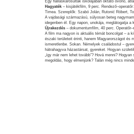
Egy halláskárosultak iskolájában oktató óvónő, át
Hagyaték
– kisjátékfilm, 9 perc. Rendező–operatőr
Timea. Szereplők: Szabó Jolán, Rutonić Róbert, T
A vajdasági származású, súlyosan beteg nagymam
idegenben él. Egy napon, unokája, meglátogatja a 
Újrakezdés
– dokumentumfilm, 40 perc. Operatőr–r
A film ma nagyon is aktuális témát boncolgat – a 
északi területeit érinti, hanem Magyarországot és 
ismeretlenbe. Sokan. Némelyek családostul – gyer
hátrahagyva házastársat, gyereket. Hogyan születi
„így már nem lehet tovább”? Hová menni? Hogyan s
megoldás, hogy elmenjünk? Talán még nincs min