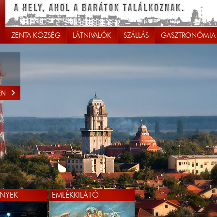
ZENTA KÖZSÉG
LÁTNIVALÓK
SZÁLLÁS
GASZTRONÓMIA
EN
NYEK
EMLÉKKILÁTÓ