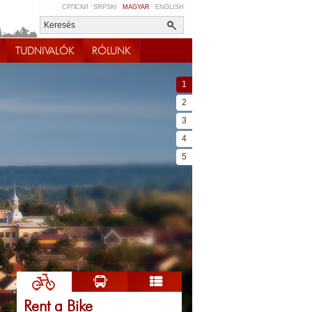
СРПСКИ
SRPSKI
MAGYAR
ENGLISH
TUDNIVALÓK
RÓLUNK
1
2
3
4
5
Rent a Bike