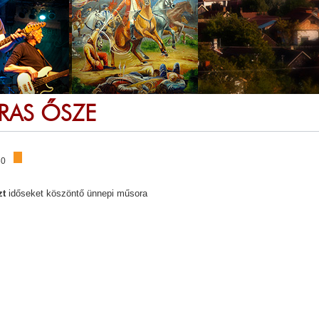
RAS ŐSZE
30
zt
időseket köszöntő ünnepi műsora