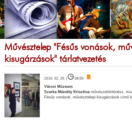
Művésztelep "Fésűs vonások, műv
kisugárzások" tárlatvezetés
2016. 02. 26. |
08:00
Városi Múzeum
Szarka Mándity Krisztina
művészettörténész, muz
Fésűs vonások, művésztelepi kisugárzások című ki