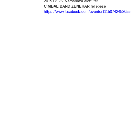
2015.08.25. Városháza előtti tér
CIMBALIBAND ZENEKAR
fellépése
https://www.facebook.com/events/11150742452055