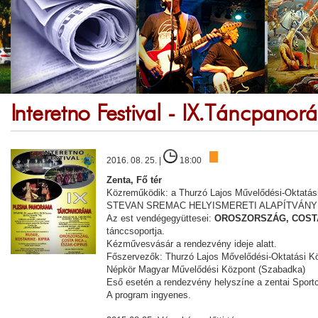
Interetno Festival - IX.Táncpano
2016. 08. 25. |
18:00
Zenta, Fő tér
Közreműködik: a Thurzó Lajos Művelődési-Oktatá
STEVAN SREMAC HELYISMERETI ALAPÍTVÁNY nép
Az est vendégegyüttesei:
OROSZORSZÁG, COSTA
tánccsoportja.
Kézművesvásár a rendezvény ideje alatt.
Főszervezők: Thurzó Lajos Mővelődési-Oktatási Köz
Népkör Magyar Művelődési Központ (Szabadka)
Eső esetén a rendezvény helyszíne a zentai Sportc
A program ingyenes.