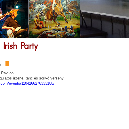
 Irish Party
00
h Pavilon
ngulatos írzene, tánc és sörivó verseny.
k.com/events/1104266276333188/