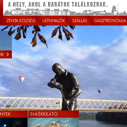
ZENTA KÖZSÉG
LÁTNIVALÓK
SZÁLLÁS
GASZTRONÓMIA
EN
NYEK
EMLÉKKILÁTÓ