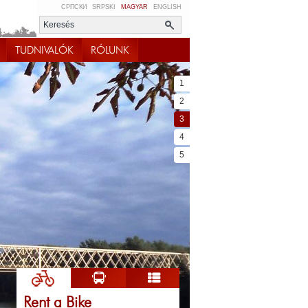
СРПСКИ
SRPSKI
MAGYAR
ENGLISH
TUDNIVALÓK
RÓLUNK
1
2
3
4
5
Rent a Bike