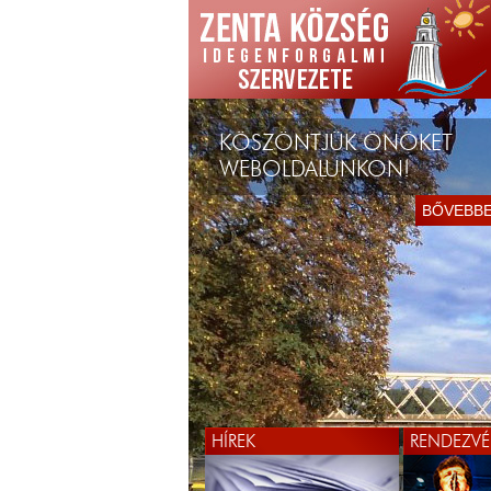
KÖSZÖNTJÜK ÖNÖKET
WEBOLDALUNKON!
BŐVEBB
HÍREK
RENDEZVÉ