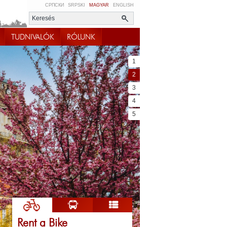
СРПСКИ
SRPSKI
MAGYAR
ENGLISH
TUDNIVALÓK
RÓLUNK
1
2
3
4
5
Rent a Bike