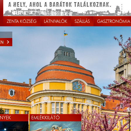
ZENTA KÖZSÉG
LÁTNIVALÓK
SZÁLLÁS
GASZTRONÓMIA
EN
NYEK
EMLÉKKILÁTÓ