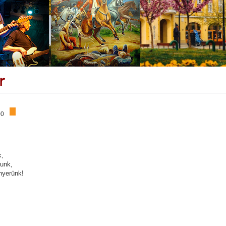
r
00
k,
lunk,
nyerünk!