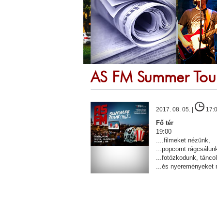
AS FM Summer Tou
2017. 08. 05. |
17:
Fő tér
19:00
....filmeket nézünk,
...popcornt rágcsálun
...fotózkodunk, tánco
...és nyereményeket 