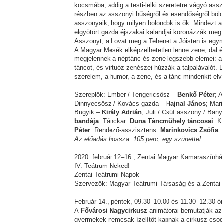
kocsmába, addig a testi-lelki szeretetre vágyó a
részben az asszonyi hűségről és esendőségről bölc
asszonyaik, hogy milyen bolondok is ők. Mindezt a
elgyötört gazda éjszakai kalandjai koronázzák meg
Asszonyt, a Lovat meg a Tehenet a Jóisten is egy
A Magyar Mesék elképzelhetetlen lenne zene, dal é
megjelennek a néptánc és zene legszebb elemei: 
táncot, és virtuóz zenészei húzzák a talpalávalót. E
szerelem, a humor, a zene, és a tánc mindenkit elv
Szereplők: Ember / Tengericsősz –
Benkő Péter
; 
Dinnyecsősz / Kovács gazda –
Hajnal János
; Mar
Bugyik –
Király Adrián
; Juli / Csúf asszony / Ban
bandája
. Tánckar:
Duna Táncműhely táncosai
. 
Péter
. Rendező-asszisztens:
Marinkovics Zsófia
.
Az előadás hossza: 105 perc, egy szünettel
2020. február 12–16., Zentai Magyar Kamaraszính
IV. Teátrum Neked!
Zentai Teátrumi Napok
Szervezők: Magyar Teátrumi Társaság és a Zenta
Február 14., péntek, 09.30–10.00 és 11.30–12.30 
A
Fővárosi Nagycirkusz
animátorai bemutatják az 
gyermekek nemcsak ízelítőt kapnak a cirkusz csodál