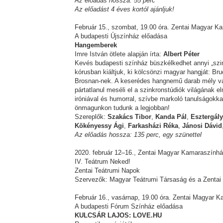
Az előadás hossza: 55 perc
Az előadást 4 éves kortól ajánljuk!
Február 15., szombat, 19.00 óra. Zentai Magyar K
A budapesti Újszínház előadása
Hangemberek
Imre István ötlete alapján írta:
Albert Péter
Kevés budapesti színház büszkélkedhet annyi „szin
kórusban kiáltjuk, ki kölcsönzi magyar hangját: Bru
Brosnan-nek. A keserédes hangnemű darab mély val
pártatlanul meséli el a szinkronstúdiók világának elm
iróniával és humorral, szívbe markoló tanulságokka
önmagunkon tudunk a legjobban!
Szereplők:
Szakács Tibor
,
Kanda Pál
,
Esztergály
Kökényessy Ági
,
Farkasházi Réka
,
Jánosi Dávid
Az előadás hossza: 135 perc, egy szünettel
2020. február 12–16., Zentai Magyar Kamaraszính
IV. Teátrum Neked!
Zentai Teátrumi Napok
Szervezők: Magyar Teátrumi Társaság és a Zenta
Február 16., vasárnap, 19.00 óra. Zentai Magyar 
A budapesti Fórum Színház előadása
KULCSÁR LAJOS: LOVE.HU