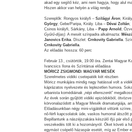
akad egy segítő kéz, ami nem hagyja, hogy alul ma
Hiszen akkor van helyén a világ rendje.
Szereplők: Rongyos királyfi –
Szilágyi Áron
; Királ
György
; Gebe/Paripa, Király. Liba –
Dévai Zoltán
;
Csinos királyfi, Sárkány, Liba –
Papp Arnold
; Özv
Gyűrű-díjas)
. A mesét színpadra alkalmazta:
Mészá
Janovics Erika
. Díszlet:
Crnkovity Gabriella
. Sz
Crnkovity Gabriella
.
Az előadás hossza: 60 perc
Február 13., csütörtök, 19.00 óra. Zentai Magyar 
Ivancsics Ilona és Színtársai előadása
MÓRICZ ZSIGMOND: MAGYAR MESÉK
Szerelmetes vidéki csetepaték két részben
Móricz munkájára mindig nagy hatással volt a vidék
káprázatos nyelvezete és leplezetlen humora. Sokat
urbanista komédiáinak „népi ellenszerét” megalkos
Az évek során gyűjtött vidéki epizódokból, ötvözve 
körvonalazódott a Magyar Mesék dramaturgiája, ame
Előadásunkban négy mini-vígjátékot vittünk színr
nő-férfi kapcsolatok üde, vaskos humorral átszőtt pil
Bepillantunk a nászéjszakára készülő ifjú pár első 
veszekedés tölt ki a hozományról. Őket követi a há
egymást csépelő házaspár esetét, míg az Ember e