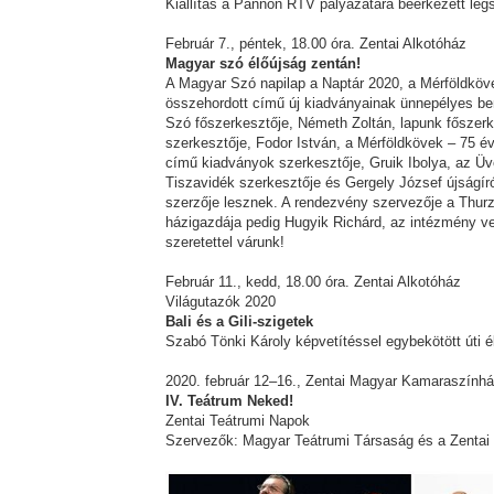
Kiállítás a Pannon RTV pályázatára beérkezett leg
Február 7., péntek, 18.00 óra. Zentai Alkotóház
Magyar szó élőújság zentán!
A Magyar Szó napilap a Naptár 2020, a Mérföldkövek
összehordott című új kiadványainak ünnepélyes be
Szó főszerkesztője, Németh Zoltán, lapunk főszer
szerkesztője, Fodor István, a Mérföldkövek – 75 év,
című kiadványok szerkesztője, Gruik Ibolya, az Üv
Tiszavidék szerkesztője és Gergely József újságí
szerzője lesznek. A rendezvény szervezője a Thur
házigazdája pedig Hugyik Richárd, az intézmény ve
szeretettel várunk!
Február 11., kedd, 18.00 óra. Zentai Alkotóház
Világutazók 2020
Bali és a Gili-szigetek
Szabó Tönki Károly képvetítéssel egybekötött úti
2020. február 12–16., Zentai Magyar Kamaraszính
IV. Teátrum Neked!
Zentai Teátrumi Napok
Szervezők: Magyar Teátrumi Társaság és a Zenta