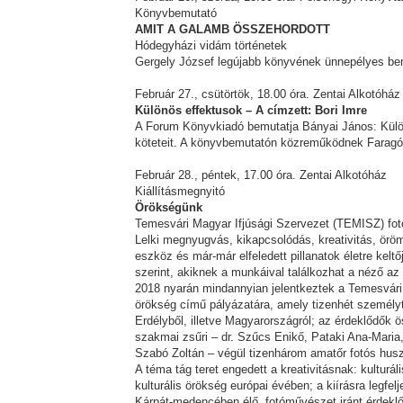
Könyvbemutató
AMIT A GALAMB ÖSSZEHORDOTT
Hódegyházi vidám történetek
Gergely József legújabb könyvének ünnepélyes be
Február 27., csütörtök, 18.00 óra. Zentai Alkotóház
Különös effektusok – A címzett: Bori Imre
A Forum Könyvkiadó bemutatja Bányai János: Külön
köteteit. A könyvbemutatón közreműködnek Faragó 
Február 28., péntek, 17.00 óra. Zentai Alkotóház
Kiállításmegnyitó
Örökségünk
Temesvári Magyar Ifjúsági Szervezet (TEMISZ) fotó
Lelki megnyugvás, kikapcsolódás, kreativitás, örö
eszköz és már-már elfeledett pillanatok életre kelt
szerint, akiknek a munkáival találkozhat a néző az
2018 nyarán mindannyian jelentkeztek a Temesvári
örökség című pályázatára, amely tizenhét személy
Erdélyből, illetve Magyarországról; az érdeklődők
szakmai zsűri – dr. Szűcs Enikő, Pataki Ana-Maria,
Szabó Zoltán – végül tizenhárom amatőr fotós husz
A téma tág teret engedett a kreativitásnak: kulturál
kulturális örökség európai évében; a kiírásra legfelj
Kárpát-medencében élő, fotóművészet iránt érdeklő