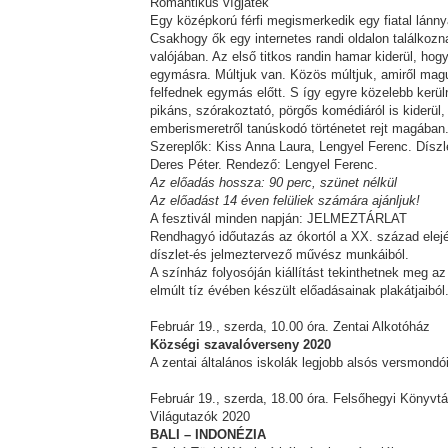
Romantikus vígjáték
Egy középkorú férfi megismerkedik egy fiatal lánny
Csakhogy ők egy internetes randi oldalon találkoz
valójában. Az első titkos randin hamar kiderül, h
egymásra. Múltjuk van. Közös múltjuk, amiről magu
felfednek egymás előtt. S így egyre közelebb kerü
pikáns, szórakoztató, pörgős komédiáról is kiderül,
emberismeretről tanúskodó történetet rejt magában
Szereplők: Kiss Anna Laura, Lengyel Ferenc. Díszl
Deres Péter. Rendező: Lengyel Ferenc.
Az előadás hossza: 90 perc, szünet nélkül
Az előadást 14 éven felüliek számára ajánljuk!
A fesztivál minden napján: JELMEZTÁRLAT
Rendhagyó időutazás az ókortól a XX. század elejéi
díszlet-és jelmeztervező művész munkáiból.
A színház folyosóján kiállítást tekinthetnek meg 
elmúlt tíz évében készült előadásainak plakátjaiból
Február 19., szerda, 10.00 óra. Zentai Alkotóház
Községi szavalóverseny 2020
A zentai általános iskolák legjobb alsós versmond
Február 19., szerda, 18.00 óra. Felsőhegyi Könyvtá
Világutazók 2020
BALI – INDONÉZIA