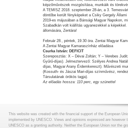
képzőművészek mozgósítása, munkáik és törekvése
A TEMISZ 2018. szeptember 28-án, a 3. Temesvári 
döntőbe került fényképeket a Csiky Gergely Állam
2019-es májusában a Bánsági Magyar Napokon, m
Szabadkán volt kiállítás ugyanezekkel a képekkel. 
állomására, Zentára!
Február 28., péntek, 19.30 óra. Zentai Magyar Ka
A Zentai Magyar Kamaraszínház előadása
Csurka István: DEFICIT
Szereposztás: X – Dévai Zoltán; Y – Verebes Judit
Gyűrű-díjas). Jelmeztervező: Szélyes Andrea Natáli
díjas, Magyar Arany Érdemkereszt). Művészeti munk
(Kossuth- és Jászai Mari-díjas színművész, rende
Társulatának örökös tagja).
Az előadás hossza: 110 perc, egy szünettel
This website was created with the financial support of the European Uni
implemented by UNESCO. Views and opinions expressed are however those
UNESCO as a granting authority. Neither the European Union nor the gran