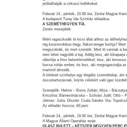
próbálhatják a cirkuszi kellékeket.
Február 14., péntek, 10.00 óra. Zentai Magyar Ka
A budapesti Turay Ida Színház előadása
A SZEMÉTHEGYEN TÚL
Zenés mesejáték
Miért ragaszkodik öt kicsi állat ahhoz az élőhelyh
rég konzervdoboz-hegy, flakon-tenger borítja? Mert
megszokták, és mert szeretik. Mert itt vannak a ba
nem lehet nagyobb a baj. Addig lesz, aki kikaparja
ráborítja a friss betontörmeléket; lesz, aki lemossa 
furcsa ruhás ember; és lesz, aki megvigasztalja a
mamiról álmodik.
A történet színhelye egy illegális szeméttelep, ám 
összetartozásnak, közös célokért való igaz küzd
Szereplők: Hektor – Boros Zoltán; Misa – Bácsatyai 
Krisztina; Bárnevónácska – Szilvási Judit; Ottó –
Jelmez: Jutta. Díszlet: Csala Sándor. Írta: Topolc
Az előadás hossza: 60 perc
Február 14., péntek, 19.00 óra. Zentai Magyar Ka
A Magyar Állami Operaház estje
OLASZ RULETT – KÉTSZER NEGYVEN PERC P