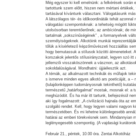
Még egyszer ki kell emelnünk: a felkérések során e
tartottunk szem előtt, hiszen nem mértani értékek, 
tartásával kívántunk választani. Válogatásunk máso
A látszólagos tér- és időkoordináták tehát azonnal r
válogatási szempontoknak: a tehetség mögött lükte
utolsósorban teremtőerőnek; az ambíciónak; de min
tartalmak „sokszínűségének” , a formanyelvek vál
személyiségeknek. Alkotóink munkái reprezentálják 
tőlük a kísérletező képzőművészeti hozzáállás sem
hogy bemutassuk a stílusok közötti átmeneteket. 
korszakok jelentős stílusirányzatait, legyen szó itt
jellemzői visszaköszönnek a vásznon, az alkotások
sokoldalúságával. Mondhatni: újjáélesztik azt.
A témák, az alkalmazott technikák és műfajok tekin
s ismerve minden egyes alkotó ars poeticáját, a – 
(tulajdonképpen tudományosnak tekinthető) kutatáss
természetű „határfogalmat” mostak, mosnak el: a
meghúzódót. És ha már itt tartunk, befejezésül ne
aki így fogalmazott: „A civilizáció hajnala óta az e
szolgáló rendet. Kell, hogy legyen valami nagyon 
természetében. És mi lehetne különlegesebb annál
határai az emberi törekvésnek sem. Mindannyian má
leglényegesebb szempontig. (A vajdasági kurátorok
Február 21., péntek, 10.00 óra. Zentai Alkotóház