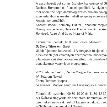
A szcenírozott est során részletek hangoznak el Glu
Delibes, Bernstein és Puccini operáiból. Az olyan 
már operettbe hajló darabokig széles skáláról vá
a zenedarabok élvezete mellett rengeteg érdekessé
András ismertetőiből.
Közreműködők: Zemlényi Eszter – szoprán; Megye
Hoang Long – tenor; Haja Zsolt – bariton; Aczél An
Rendező: Aczél András és Harangi Mária.
Február 14., péntek, 18.00 óra. Városi Múzeum
Székely Tibor-emlékest
Újabb fejezetek készültek el A kenguruk földjének 
érdekesebb (bár valamilyen szempontból mindegyik 
világutazó születésnapjára készített műsorunkhoz t
csatlakoznak valamilyen programmal.
2020. február 12–16., Zentai Magyar Kamaraszính
IV. Teátrum Neked!
Zentai Teátrumi Napok
Szervezők: Magyar Teátrumi Társaság és a Zenta
Február 15., szombat, 09.30–10.00 és 11.30–12.30
A
Fővárosi Nagycirkusz
animátorai bemutatják az 
gyermekek nemcsak ízelítőt kapnak a cirkusz csodál
próbálhatják a cirkuszi kellékeket.