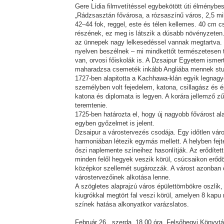
Gere Lídia filmvetítéssel egybekötött úti élménybe
„Rádzsasztán fővárosa, a rózsaszínű város, 2,5 mil
42–44 fok, reggel, este és télen kellemes. 40 cm
részének, ez meg is látszik a dúsabb növényzeten.
az ünnepek nagy lelkesedéssel vannak megtartva. D
nyelven beszélnek – mi mindkettőt természetesen 
van, orvosi főiskolák is. A Dzsaipur Egyetem ismer
maharadzsa csemeték inkább Angliába mennek stud
1727-ben alapitotta a Kachhawa-klán egyik legnagy
személyben volt fejedelem, katona, csillagász és 
katona és diplomata is legyen. A korára jellemző zű
teremtenie.
1725-ben határozta el, hogy új nagyobb fővárost al
egyben győzelmet is jelent.
Dzsaipur a várostervezés csodája. Egy időtlen váro
harmoniában létezik egymás mellett. A helyben fejte
őszi naplemente színeihez hasonlítják. Az erődített f
minden felől hegyek veszik körül, csúcsaikon erődök
középkor szellemét sugározzák. A várost azonban o
várostervezőinek alkotása lenne.
A szögletes alaprajzú város épülettömbökre oszlik,
kiugrókkal megtört fal veszi körül, amelyen 8 kapu
színek hatása alkonyatkor varázslatos.
Február 26., szerda, 18.00 óra. Felsőhegyi Könyvtá