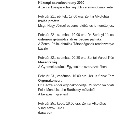
Községi szavalóverseny 2020
A zentai középiskolák legjobb versmondóinak veté
Február 21., péntek, 17.00 óra. Zentai Alkotóház
izaiás próféta
Msgr. Nagy József esperes-plébános ismeretterjes
Február 22., szombat, 10.00 óra. Dr. Berényi János
őshonos gyümölcsfák és becsei pálinka
A Zentai Pálinkabírálók Társaságának rendezvénye
László
Február 22., szombat, 09.30 óra. Zentai Városi Kön
Meseország
A Gyermekbarátok Egyesülete szervezésében
Február 23., vasárnap, 16.00 óra. Jézus Szíve Te
Orgonakoncert
Dr. Pecze Andor orgonakoncertje. Műsoron válogat
Felix Mendelssohn-Bartholdy műveiből
A belépés ingyenes!
Február 25., kedd, 18.00 óra. Zentai Alkotóház
Világutazók 2020
dzsaipur