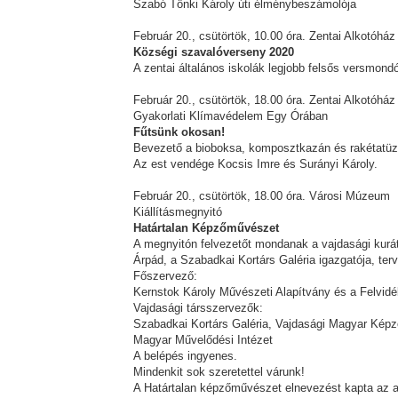
Szabó Tönki Károly úti élménybeszámolója
Február 20., csütörtök, 10.00 óra. Zentai Alkotóház
Községi szavalóverseny 2020
A zentai általános iskolák legjobb felsős versmon
Február 20., csütörtök, 18.00 óra. Zentai Alkotóház
Gyakorlati Klímavédelem Egy Órában
Fűtsünk okosan!
Bevezető a bioboksa, komposztkazán és rakétatüzel
Az est vendége Kocsis Imre és Surányi Károly.
Február 20., csütörtök, 18.00 óra. Városi Múzeum
Kiállításmegnyitó
Határtalan Képzőművészet
A megnyitón felvezetőt mondanak a vajdasági kurá
Árpád, a Szabadkai Kortárs Galéria igazgatója, ter
Főszervező:
Kernstok Károly Művészeti Alapítvány és a Felvi
Vajdasági társszervezők:
Szabadkai Kortárs Galéria, Vajdasági Magyar Képző
Magyar Művelődési Intézet
A belépés ingyenes.
Mindenkit sok szeretettel várunk!
A Határtalan képzőművészet elnevezést kapta az 