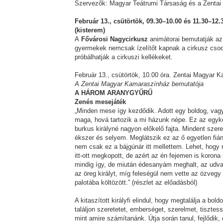
Szervezők: Magyar Teátrumi Társaság és a Zenta
Február 13., csütörtök, 09.30–10.00 és 11.30–12
(kisterem)
A
Fővárosi Nagycirkusz
animátorai bemutatják az 
gyermekek nemcsak ízelítőt kapnak a cirkusz csodál
próbálhatják a cirkuszi kellékeket.
Február 13., csütörtök, 10.00 óra. Zentai Magyar 
A Zentai Magyar Kamaraszínház bemutatója
A HÁROM ARANYGYŰRŰ
Zenés mesejáték
„Minden mese így kezdődik. Adott egy boldog, vag
maga, hová tartozik a mi házunk népe. Ez az egyked
burkus királyné nagyon előkelő fajta. Mindent szer
ékszer és selyem. Meglátszik ez az ő egyetlen fián 
nem csak ez a bájgúnár itt mellettem. Lehet, hogy
itt-ott megkopott, de azért az én fejemen is koron
mindig így, de miután édesanyám meghalt, az udva
az öreg királyt, míg feleségül nem vette az özvegy 
palotába költözött.” (részlet az előadásból)
A kitaszított királyfi elindul, hogy megtalálja a bo
találjon szeretetet, emberséget, szerelmet, tisztess
mint amire számítanánk. Útja során tanul, fejlődik, 