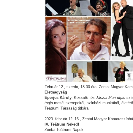
Február 12., szerda, 18.00 óra. Zentai Magyar Ka
Életnagyság
Eperjes Károly
,
Kossuth- és Jászai Mari-díjas
szí
tagja
mesél szerepeiről, színházi munkáiról, életér
Teátrumi Társaság titkára.
2020. február 12–16., Zentai Magyar Kamaraszính
IV. Teátrum Neked!
Zentai Teátrumi Napok