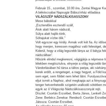
Február 15., szombat, 10.00 óra. Zentai Magyar 
A békéscsabai Napsugár Bábszínház előadása
VILÁGSZÉP NÁDSZÁLKISASSZONY
Mese bábokkal
„Esztendőre esztendő száll,
Átok alatt három nádszál,
Súlya alatt hajlik-törik,
Sóhajukat vízbe ölik.”
Volt egyszer egy király. Annak volt két fia. Az idő
hogy menjen, keressen magához való feleséget, de ő
Kiderül, hogy a világ legszebb lánya az ő bátyja fe
nádszálban”.
Hősünk elindul megkeresni, végigjárja a népmese tö
lélekben megtisztulva, elnyerje a világ legszebb lán
Vándorlásában hű társa a táltos paripa, aki sárkány
kerek erdőt, a rengeteget, a nagy hegyet, a Föld ka
sem eget, sem földet nem lehet látni. Furulyaszóva
eljut ismét a Naphoz, ahol megkapja azt a fénysuga
tenger hetvenhetedik szigetén uralkodó sötétben me
egyik az ő Világszép Nádszálkisasszonyát rejti.
Díszlet: Csortán Erzsébet, Berta János, Lenkefi Z
Zene: Berbécs Zenekar. Rendező: Csortán Erzsébet
Játssza: Csortán Erzsébet.