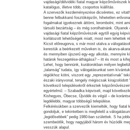
vajdasági/délvidéki fiatal magyar képzőművészek 
katalógus, illetve több, csoportos kiállítás.
A szervezők kezdeményezése dicséretes, ez vitath
benne felbukkanó fosztóképzőn, hihetetlen erővonal
fogalmakat igyekeznek áttörni, lerombolni, mint ami
társuló bezártság – és még sorolhatnánk. Olyanok 
vajdasági fiatal képzőművészek egytől egyig képvis
korlátozott lehetőségek miatt, most nem lehettek r
Kicsit előreugorva, s már most utalva a válogatáso
kerestük a beérkezett műveken is, és akarva-akarat
és mennyiben újszerű egy-egy alkotás, mennyire kís
határok feszegetése-áthágása? – itt és most a kif
Lehet, hogy bennünk, kurátorokban mélyen legbelül 
„talanság” tudata, így válogatásunkat sem kívántu
régiókhoz kötni, viszont egy „reprezentatívnak” teki
északi irányvonal, tengely mégiscsak kirajzolódott
következő településekről érkeztek képzőművészeink
egyértelmű: – Szabadka képviseli, majd következ
Kishegyes, Óbecse, Újvidék és végül – de koránts
legdélebbi, magyar többségű települése.
Felkérésükben a szervezők kiemelték, hogy fiatal
gondoljuk, e tekintetben is megfelelő a válogatásun
„legidősebbek” pedig 1980-ban születtek. S ha job
szembeötlik, hogy nagyjából három év húzódik meg 
vesszük alapul.