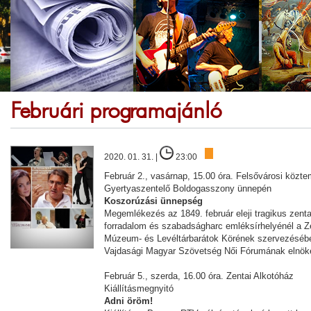
Februári programajánló
2020. 01. 31. |
23:00
Február 2., vasárnap, 15.00 óra. Felsővárosi közt
Gyertyaszentelő Boldogasszony ünnepén
Koszorúzási ünnepség
Megemlékezés az 1849. február eleji tragikus zen
forradalom és szabadságharc emléksírhelyénél a 
Múzeum- és Levéltárbarátok Körének szervezésébe
Vajdasági Magyar Szövetség Női Fórumának elnö
Február 5., szerda, 16.00 óra. Zentai Alkotóház
Kiállításmegnyitó
Adni öröm!