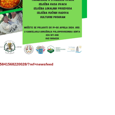
55841568220028/?ref=newsfeed