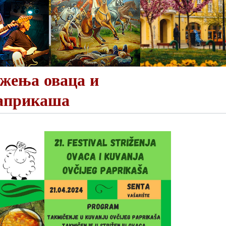
ижења оваца и
паприкаша