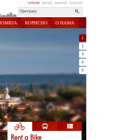
СРПСКИ
SRPSKI
MAGYAR
ENGLISH
НОМИЈА
КОРИСНО
О НАМА
1
2
3
4
5
Rent a Bike