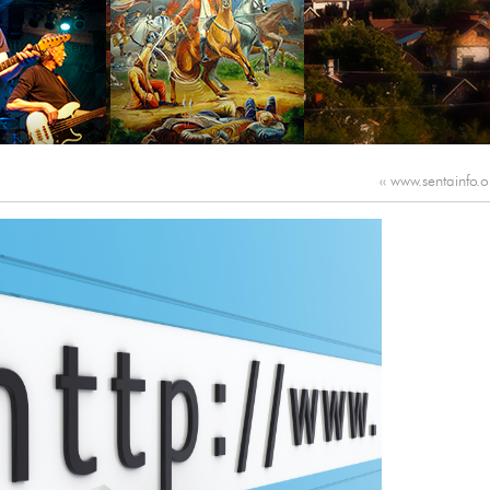
‹‹
www.sentainfo.o