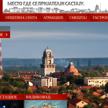
ОПШТИНА СЕНТА
АТРАКЦИЈЕ
СМЕШТАЈ
ГАСТРО
ЈЕ
СТАЦИЈЕ
ВИДИКОВАЦ