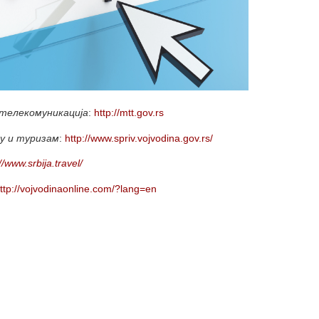
телекомуникација
:
http://mtt.gov.rs
ду и туризам
:
http://www.spriv.vojvodina.gov.rs/
//www.srbija.travel/
ttp://vojvodinaonline.com/?lang=en