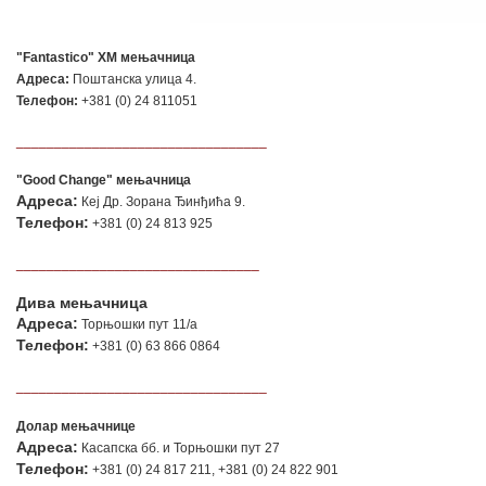
"Fantastico" ХМ мењачница
Адреса:
Поштанска улица 4.
Телефон:
+381 (0) 24 811051
_________________________________
"Good Change" мењачница
Адреса:
Кеј Др. Зорана Ђинђића 9.
Телефон:
+381 (0) 24 813 925
________________________________
Дива мењачница
Адреса:
Торњошки пут 11/а
Телефон:
+381 (0) 63 866 0864
_________________________________
Долар мењачнице
Адреса:
Касапска бб. и Торњошки пут 27
Телефон:
+381 (0) 24 817 211, +381 (0) 24 822 901