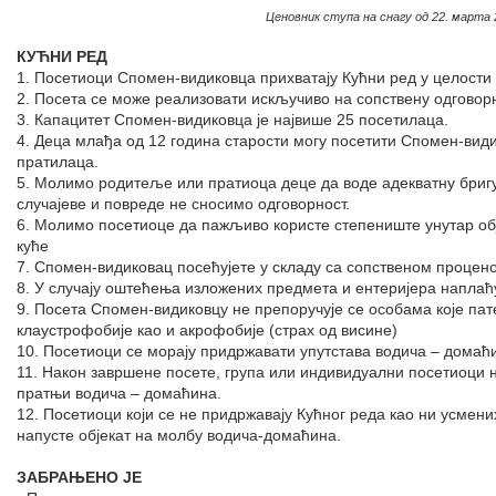
Ценовник ступа на снагу од 22. марта 
КУЋНИ РЕД
1. Посетиоци Спомен-видиковца прихватају Кућни ред у целости
2. Посета се може реализовати искључиво на сопствену одговор
3. Капацитет Спомен-видиковца је највише 25 посетилаца.
4. Деца млађа од 12 година старости могу посетити Спомен-вид
пратилаца.
5. Молимо родитеље или пратиоца деце да воде адекватну бригу
случајеве и повреде не сносимо одговорност.
6. Молимо посетиоце да пажљиво користе степениште унутар об
куће
7. Спомен-видиковац посећујете у складу са сопственом проце
8. У случају оштећења изложених предмета и ентеријера наплаћ
9. Посета Спомен-видиковцу не препоручује се особама које пат
клаустрофобије као и акрофобије (страх од висине)
10. Посетиоци се морају придржавати упутстава водича – дома
11. Након завршене посете, група или индивидуални посетиоци н
пратњи водича – домаћина.
12. Посетиоци који се не придржавају Кућног реда као ни усме
напусте објекат на молбу водича-домаћина.
ЗАБРАЊЕНО ЈЕ