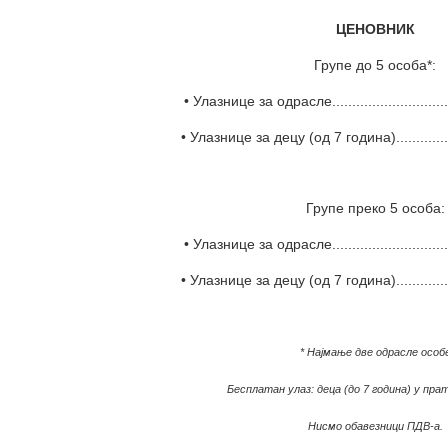
ЦЕНОВНИК
Групе до 5 особа*:
• Улазнице за одрасле..........................
• Улазнице за децу (од 7 година)............
Групе преко 5 особа:
• Улазнице за одрасле..........................
• Улазнице за децу (од 7 година)............
* Најмање две одрасле особ
Бесплатан улаз: деца (до 7 година) у п
Нисмо обавезници ПДВ-а.