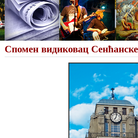
Спомен видиковац Сенћанске