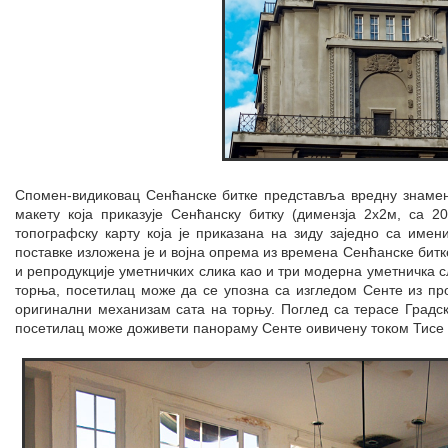
Спомен-видиковац Сенћанске битке представља вредну знамени
макету која приказује Сенћанску битку (димензја 2x2м, са 2
топографску карту која је приказана на зиду заједно са имен
поставке изложена је и војна опрема из времена Сенћанске битк
и репродукције уметничких слика као и три модерна уметничка с
торња, посетилац може да се упозна са изгледом Сенте из пр
оригинални механизам сата на торњу. Поглед са терасе Градс
посетилац може доживети панораму Сенте оивичену током Тисе к