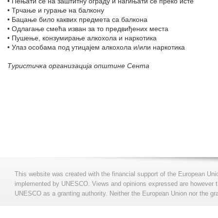
• Пењати се на заштитну ограду и нагињати се преко исте
• Трчање и гурање на балкону
• Бацање било каквих предмета са балкона
• Одлагање смећа изван за то предвиђених места
• Пушење, конзумирање алкохола и наркотика
• Улаз особама под утицајем алкохола и/или наркотика
Туристичка организација општине Сента
This website was created with the financial support of the European Uni
implemented by UNESCO. Views and opinions expressed are however those
UNESCO as a granting authority. Neither the European Union nor the gran