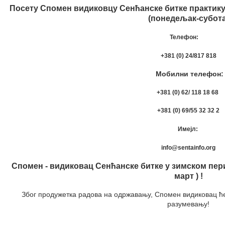
Посету Спомен видиковцу Сенћанске битке практ
(понедељак-субота
Телефон:
+381 (0) 24/817 818
Мобилни телеф
+381 (0) 62/ 118 18 68
+381 (0) 69/55 32 32 2
Имејл:
info@sentainfo.org
Спомен - видиковац Сенћанске битке у зимском перио
март ) !​
Због продужетка радова на одржавању, Спомен видиковац ће
разумевању!