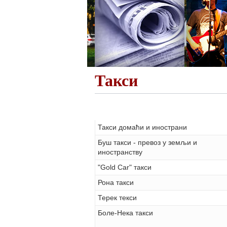
Такси
Такси домаћи и инострани
Буш такси - превоз у земљи и
иностранству
"Gold Car" такси
Рона такси
Терек текси
Боле-Нека такси