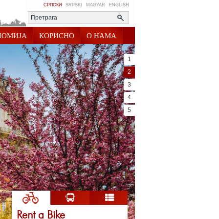
СРПСКИ
SRPSKI
MAGYAR
ENGLISH
НОМИЈА
КОРИСНО
О НАМА
1
2
3
4
5
Rent a Bike