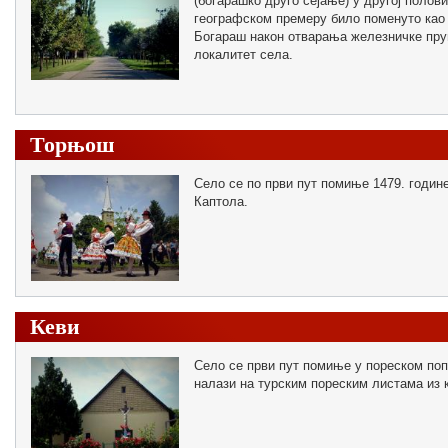
(богарашко друго сејање) у другој полов
географском премеру било поменуто као
Богараш након отварања железничке пруг
локалитет села.
Торњош
Село се по први пут помиње 1479. годин
Каптола.
Кеви
Село се први пут помиње у пореском попи
налази на турским пореским листама из 