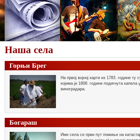
Наша села
Горњи Брег
На првој војној карти из 1783. године ту
којима је 1808. године подигнута капела у
виноградара.
Богараш
Име села се први пут помиње на катаст